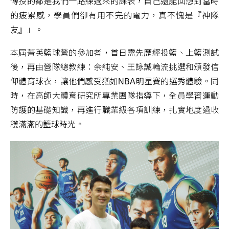
傳授的都是我們一路練過來的課表，自己還能回想到當時
的疲累感，學員們卻有用不完的電力，真不愧是『神隊
友』」。
本屆菁英籃球營的參加者，首日需先歷經投籃、上籃測試
後，再由營隊總教練：余純安、王詠誠輪流挑選和頒發信
仰體育球衣，讓他們感受猶如NBA明星賽的選秀體驗。同
時，在高師大體育研究所專業團隊指導下，全員學習運動
防護的基礎知識，再進行職業級各項訓練，扎實地度過收
穫滿滿的籃球時光。