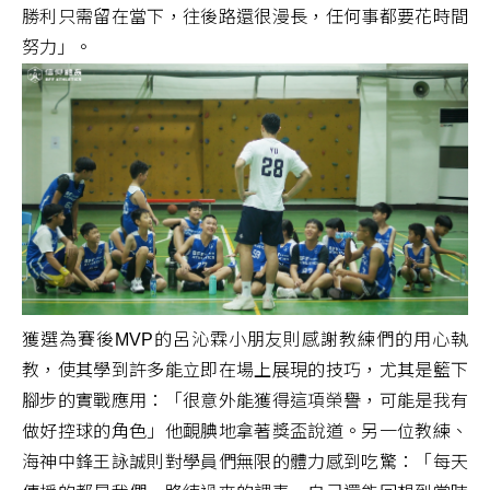
勝利只需留在當下，往後路還很漫長，任何事都要花時間
努力」。
獲選為賽後MVP的呂沁霖小朋友則感謝教練們的用心執
教，使其學到許多能立即在場上展現的技巧，尤其是籃下
腳步的實戰應用：「很意外能獲得這項榮譽，可能是我有
做好控球的角色」他靦腆地拿著獎盃說道。另一位教練、
海神中鋒王詠誠則對學員們無限的體力感到吃驚：「每天