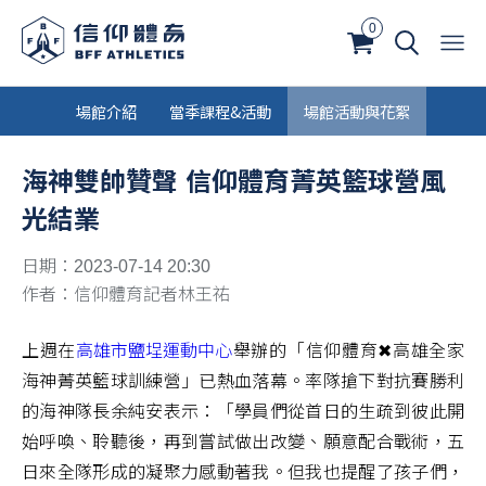
0
場館介紹
當季課程&活動
場館活動與花絮
海神雙帥贊聲 信仰體育菁英籃球營風
光結業
日期：2023-07-14 20:30
作者：信仰體育記者林王祐
上週在
高雄市鹽埕運動中心
舉辦的「信仰體育✖高雄全家
海神菁英籃球訓練營」已熱血落幕。率隊搶下對抗賽勝利
的海神隊長余純安表示：「學員們從首日的生疏到彼此開
始呼喚、聆聽後，再到嘗試做出改變、願意配合戰術，五
日來全隊形成的凝聚力感動著我。但我也提醒了孩子們，