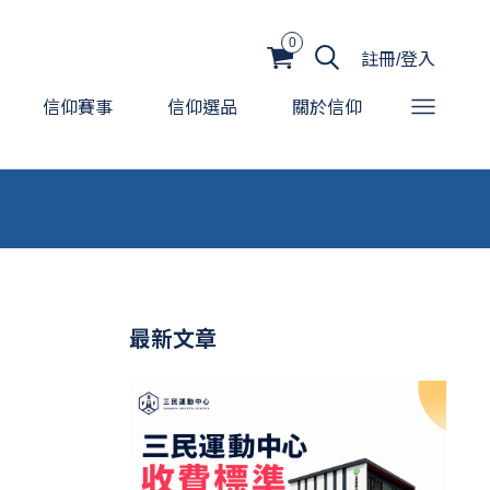
0
註冊/登入
信仰賽事
信仰選品
關於信仰
最新文章