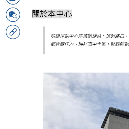
關於本中心
前鎮運動中心座落凱旋路、班超路口，
鄰近籬仔內、瑞祥高中學區，緊靠輕軌