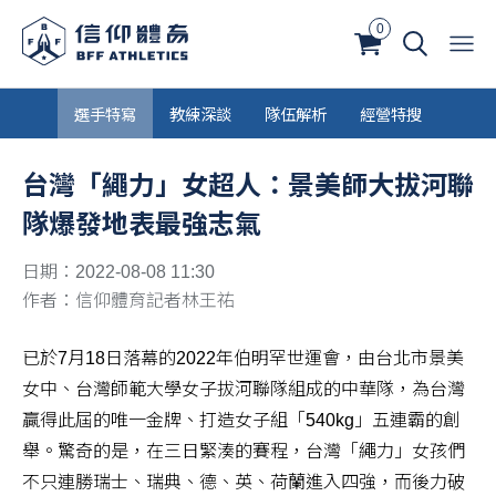
0
選手特寫
教練深談
隊伍解析
經營特搜
台灣「繩力」女超人：景美師大拔河聯
隊爆發地表最強志氣
日期：2022-08-08 11:30
作者：信仰體育記者林王祐
已於7月18日落幕的2022年伯明罕世運會，由台北市景美
女中、台灣師範大學女子拔河聯隊組成的中華隊，為台灣
贏得此屆的唯一金牌、打造女子組「540kg」五連霸的創
舉。驚奇的是，在三日緊湊的賽程，台灣「繩力」女孩們
不只連勝瑞士、瑞典、德、英、荷蘭進入四強，而後力破