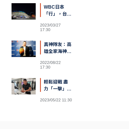
季MVP
WBC日本
「行」，台灣
也可以？
2023/03/27
17:30
真神隊友：高
雄全家海神執
行長李偉誠
2022/08/22
17:30
輕鬆迎戰 盡
力「一擊」：
台灣首位職業
2023/05/22 11:30
泰拳世界冠軍
伍勤哲