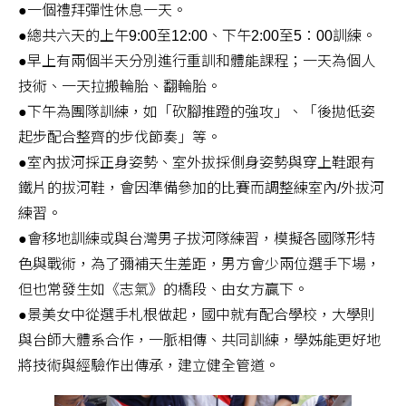
●一個禮拜彈性休息一天。
●總共六天的上午9:00至12:00、下午2:00至5：00訓練。
●早上有兩個半天分別進行重訓和體能課程；一天為個人
技術、一天拉搬輪胎、翻輪胎。
●下午為團隊訓練，如「砍腳推蹬的強攻」、「後拋低姿
起步配合整齊的步伐節奏」等。
●室內拔河採正身姿勢、室外拔採側身姿勢與穿上鞋跟有
鐵片的拔河鞋，會因準備參加的比賽而調整練室內/外拔河
練習。
●會移地訓練或與台灣男子拔河隊練習，模擬各國隊形特
色與戰術，為了彌補天生差距，男方會少兩位選手下場，
但也常發生如《志氣》的橋段、由女方贏下。
●景美女中從選手札根做起，國中就有配合學校，大學則
與台師大體系合作，一脈相傳、共同訓練，學姊能更好地
將技術與經驗作出傳承，建立健全管道。