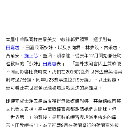
本屆中華隊同樣由景美女中教練郭昇領軍，選手則有
田嘉蓉
、田嘉欣兩姊妹，以及李洳君、林夢筑、古采蓉、
黃俞安、
施芷芯
、董涵、賴亭諭。從去年12月開始兼任助
理教練的「莎妹」
田嘉蓉
表示：「室外拔河會因土質軟硬
不同而影響比賽時間，我們在2016的室外世界盃曾與瑞典
對峙過7分鐘、同年U23賽事還拉到9分鐘」。以此對照，
更可看此次世運奪冠能場場速戰速決的高難度。
即使完成世運五連霸後獲得無數媒體報導，甚至總統蔡英
文也發文表揚，連中華職棒富邦都邀請她們去開球，但
「世界第一」的背後，是無數的練習與增減重帶來的痛
苦。田教練指出，為了迎戰9月在荷蘭舉行的荷蘭室外拔