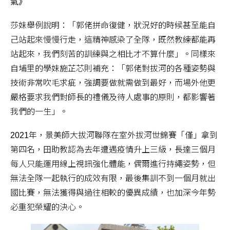
氣》
莎妹舉例說明：「郭佬拼命復健，狀況好的時候甚至能自
己站起來慢慢行走，這精神感染了全隊，既然教練都能再
站起來，我們刻苦的訓練與之相比才不算什麼」。同樣來
自埔里的學妹施芷芯則補充：「郭佬對拔河的各種姿勢與
技術非常吹毛求疵，強調要做就需做到最好，而場外他更
嚴格要求我們對師長的禮儀及待人處事的原則，都影響著
我們的一生」。
2021年，景美師大拔河聯隊在室外拔河世錦賽「僅」拿到
第四名，田助教認為去年遭遇疫情升上三級，長達三個月
每人只能運用線上視訊強化體能，偶爾進行持繩姿勢，但
無法全隊一起執行的成效有限，最後集訓不到一個月就出
國比賽，無法獲得與過往相較的優異成績，也加深今年勢
必重犯榮耀的決心。