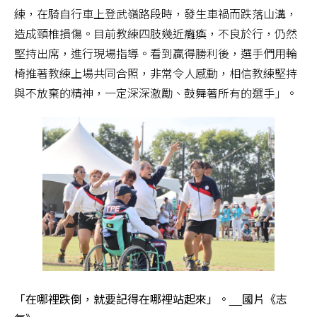
練，在騎自行車上登武嶺路段時，發生車禍而跌落山溝，
造成頸椎損傷。目前教練四肢幾近癱瘓，不良於行，仍然
堅持出席，進行現場指導。看到贏得勝利後，選手們用輪
椅推著教練上場共同合照，非常令人感動，相信教練堅持
與不放棄的精神，一定深深激勵、鼓舞著所有的選手」。
「在哪裡跌倒，就要記得在哪裡站起來」。__國片《志