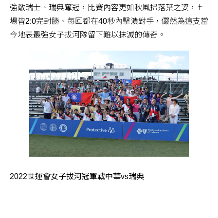
強敵瑞士、瑞典奪冠，比賽內容更如秋風掃落葉之姿，七
場皆2:0完封勝、每回都在40秒內擊潰對手，儼然為這支當
今地表最強女子拔河隊留下難以抹滅的傳奇。
2022世運會女子拔河冠軍戰中華vs瑞典