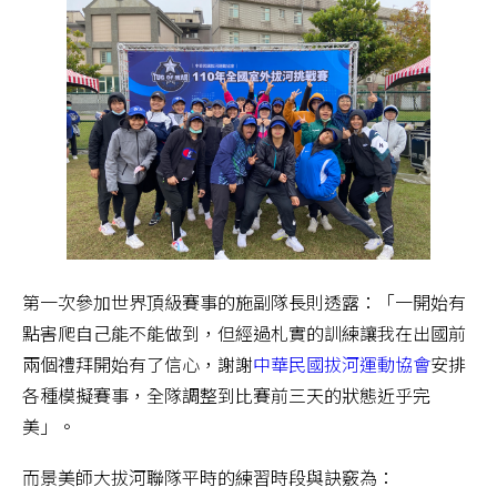
第一次參加世界頂級賽事的施副隊長則透露：「一開始有
點害爬自己能不能做到，但經過札實的訓練讓我在出國前
兩個禮拜開始有了信心，謝謝
中華民國拔河運動協會
安排
各種模擬賽事，全隊調整到比賽前三天的狀態近乎完
美」。
而景美師大拔河聯隊平時的練習時段與訣竅為：