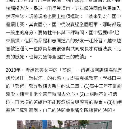
1997年7月16日出生南投埔里的田嘉蓉，就讀南光國小時
接觸過游泳、壘球、田徑等項目，五年級時同儕慫恿加入
拔河校隊，玩著玩著也愛上這項運動：「後來到宏仁國中
繼續比賽，其實國小、國中從沒贏過全國冠軍，那時都是
一般生的身分，要犧牲午休與下課時間，國中還要6點起
來晨操，但因為都是和志同道合的好友一起練習，越來越
喜歡這種每一位隊員都要很強與共同成長才有辦法贏下比
賽的感覺，也努力獲得全國前三的成績」。
2013年，考進景美女中的「莎妹」一踏進拔河訓練場就有
別於過往「玩拔河」的心態，立即被震撼教育，學姊口中
的「郭佬」郭昇教練與新生約法三章：(1)高中三年不能談
戀愛，練習非常辛苦無時間去分心。(2)上課時不能打瞌
睡，再怎樣的苦練也不能輕忽課業與學習的機會。(3)訓練
準時千萬別遲到，自己的時間會影響全隊練習的時間。