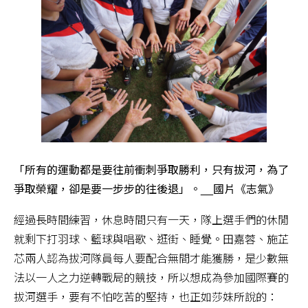
「所有的運動都是要往前衝刺爭取勝利，只有拔河，為了
爭取榮耀，卻是要一步步的往後退」。__國片《志氣》
經過長時間練習，休息時間只有一天，隊上選手們的休閒
就剩下打羽球、籃球與唱歌、逛街、睡覺。田嘉蓉、施芷
芯兩人認為拔河隊員每人要配合無間才能獲勝，是少數無
法以一人之力逆轉戰局的競技，所以想成為參加國際賽的
拔河選手，要有不怕吃苦的堅持，也正如莎妹所說的：