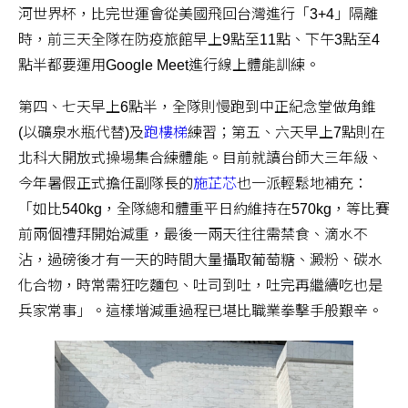
河世界杯，比完世運會從美國飛回台灣進行「3+4」隔離
時，前三天全隊在防疫旅館早上9點至11點、下午3點至4
點半都要運用Google Meet進行線上體能訓練。
第四、七天早上6點半，全隊則慢跑到中正紀念堂做角錐
(以礦泉水瓶代替)及
跑樓梯
練習；第五、六天早上7點則在
北科大開放式操場集合練體能。目前就讀台師大三年級、
今年暑假正式擔任副隊長的
施芷芯
也一派輕鬆地補充：
「如比540kg，全隊總和體重平日約維持在570kg，等比賽
前兩個禮拜開始減重，最後一兩天往往需禁食、滴水不
沾，過磅後才有一天的時間大量攝取葡萄糖、澱粉、碳水
化合物，時常需狂吃麵包、吐司到吐，吐完再繼續吃也是
兵家常事」。這樣增減重過程已堪比職業拳擊手般艱辛。