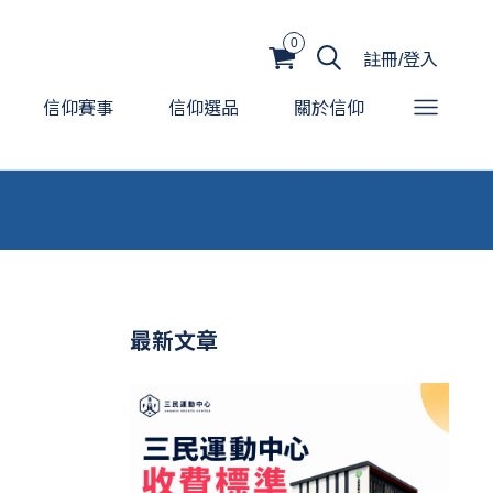
0
註冊/登入
信仰賽事
信仰選品
關於信仰
最新文章