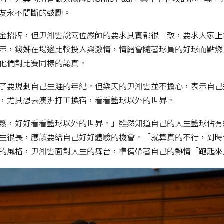
友永不間斷的鼓勵。
金招牌，但尹湘雲說兩位嚴師的要求其實都很一致，要求大家上
示，錢姊在場邊比較投入與激情，情緒會隨著球員的好球而點燃
他們對比賽同樣的認真。
了要規劃自己生涯的年紀。但樂天的尹湘雲並不擔心，表示自己
，尤其想去澳洲打工換宿，看看籃球以外的世界。
鬆，好好看看籃球以外的世界。」雖然知道自己的人生籃球佔有
生很長，應該要給自己好好體驗的機會。「就算真的不行，到時
的風格，尹湘雲面對人生的舞台，準備帶著自己的熱情「跑起來