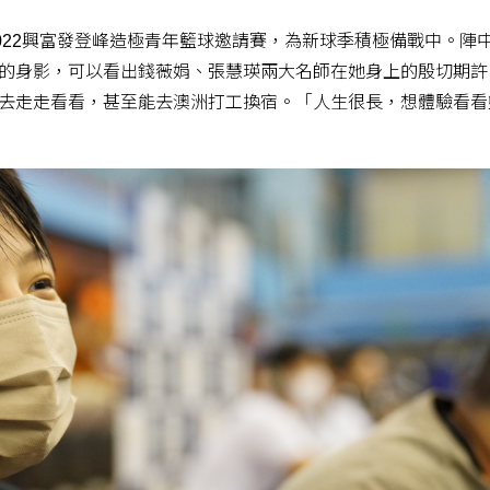
022興富發登峰造極青年籃球邀請賽，為新球季積極備戰中。陣
的身影，可以看出錢薇娟、張慧瑛兩大名師在她身上的殷切期許
去走走看看，甚至能去澳洲打工換宿。「人生很長，想體驗看看