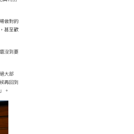
場做對的
，甚至歡
還沒到要
絕大部
候再回到
」。