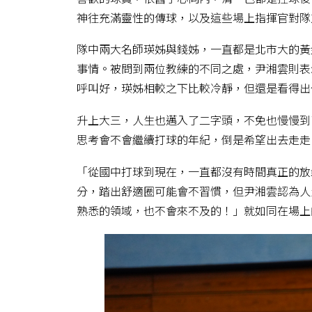
神往充滿靈性的傳球，以及這些場上指揮官對隊
隊中兩大名師瑛姊與錢姊，一直都是北市大的黃
事情。被問到兩位教練的不同之處，尹湘雲則表
呼叫好，瑛姊相較之下比較冷靜，但還是看得出
升上大三，人生也邁入了二字頭，不免也慢慢到
思考會不會繼續打球的年紀，倒是希望出去走走
「從國中打球到現在，一直都沒有時間真正的放
分，踏出舒適圈可能會不習慣，但尹湘雲認為人
熟悉的領域，也不會來不及的！」就如同在場上