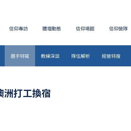
信仰專訪
體壇動態
信仰場館
信仰營隊
選手特寫
教練深談
隊伍解析
經營特搜
澳洲打工換宿