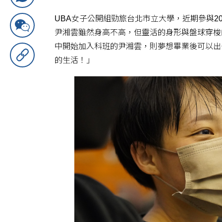
UBA女子公開組勁旅台北市立大學，近期參與2
尹湘雲雖然身高不高，但靈活的身形與盤球穿梭
中開始加入科班的尹湘雲，則夢想畢業後可以出
的生活！」