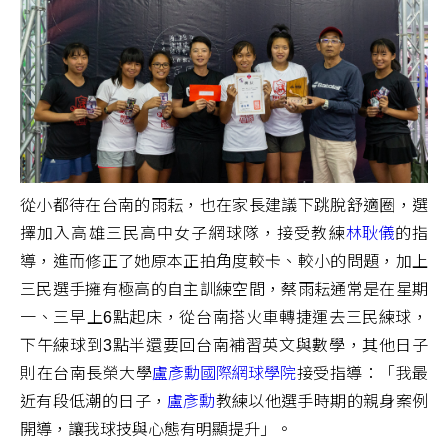
從小都待在台南的雨耘，也在家長建議下跳脫舒適圈，選
擇加入高雄三民高中女子網球隊，接受教練
林耿儀
的指
導，進而修正了她原本正拍角度較卡、較小的問題，加上
三民選手擁有極高的自主訓練空間，蔡雨耘通常是在星期
一、三早上6點起床，從台南搭火車轉捷運去三民練球，
下午練球到3點半還要回台南補習英文與數學，其他日子
則在台南長榮大學
盧彥勳國際網球學院
接受指導：「我最
近有段低潮的日子，
盧彥勳
教練以他選手時期的親身案例
開導，讓我球技與心態有明顯提升」。