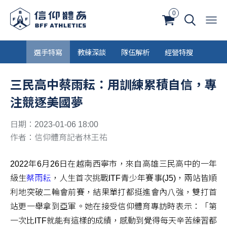
0
選手特寫
教練深談
隊伍解析
經營特搜
三民高中蔡雨耘：用訓練累積自信，專
注競逐美國夢
日期：2023-01-06 18:00
作者：信仰體育記者林王祐
2022年6月26日在越南西寧市，來自高雄三民高中的一年
級生
蔡雨耘
，人生首次挑戰ITF青少年賽事(J5)，兩站皆順
利地突破二輪會前賽，結果單打都挺進會內八強，雙打首
站更一舉拿到亞軍。她在接受信仰體育專訪時表示：「第
一次比ITF就能有這樣的成績，感動到覺得每天辛苦練習都