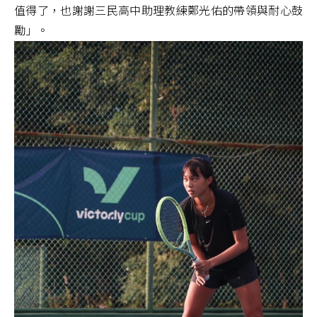
值得了，也謝謝三民高中助理教練鄭光佑的帶領與耐心鼓
勵」。