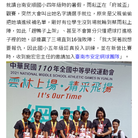
就讀台南安順國小四年級時的暑假，雨耘正在「府城盃」
觀賽，突然大會叫出她名字請選手就位，原來是父親偷偷
把她填進候補名單，剛好有位學生沒到場就輪到蔡雨耘上
陣，如此「趕鴨子上架」、甚至不會算分只懂把球打進格
子裡的她，卻連贏了三場直到16強敗陣：「我大哭著說想
要報仇，因此國小五年級認真投入訓練，並在新營比賽
時，收到施宏忠主任的邀請加入
臺南市安定網球團隊
」。