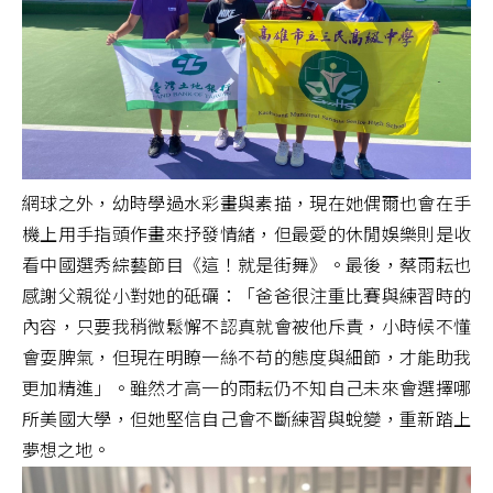
網球之外，幼時學過水彩畫與素描，現在她偶爾也會在手
機上用手指頭作畫來抒發情緒，但最愛的休閒娛樂則是收
看中國選秀綜藝節目《這！就是街舞》。最後，蔡雨耘也
感謝父親從小對她的砥礪：「爸爸很注重比賽與練習時的
內容，只要我稍微鬆懈不認真就會被他斥責，小時候不懂
會耍脾氣，但現在明瞭一絲不苟的態度與細節，才能助我
更加精進」。雖然才高一的雨耘仍不知自己未來會選擇哪
所美國大學，但她堅信自己會不斷練習與蛻變，重新踏上
夢想之地。