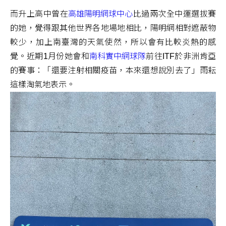
而升上高中曾在
高雄陽明網球中心
比過兩次全中運選拔賽
的她，覺得跟其他世界各地場地相比，陽明網相對遮蔽物
較少，加上南臺灣的天氣使然，所以會有比較炎熱的感
覺。近期1月份她會和
南科實中網球隊
前往ITF於非洲肯亞
的賽事：「還要注射相關疫苗，本來還想說別去了」雨耘
這樣淘氣地表示。