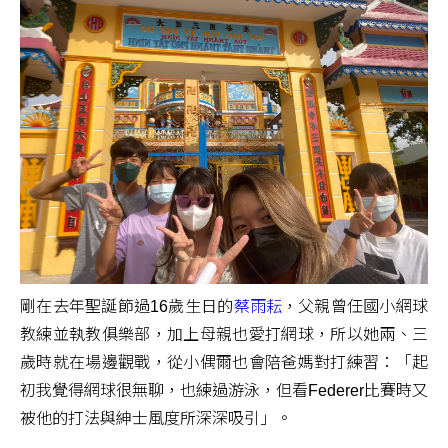
剛在去年聖誕節過16歲生日的
蔡雨耘
，父親曾任國小網球
教練並執教俱樂部，加上母親也愛打網球，所以她兩、三
歲時就在場邊觀戰，從小偶爾也會陪爸媽對打練習：「起
初我覺得網球很無聊，也練過游泳，但看Federer比賽時又
被他的打法與紳士風度所深深吸引」。