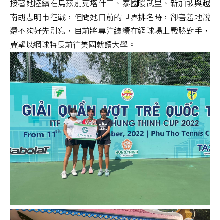
接著她陸續在烏茲別克塔什干、泰國暖武里、新加坡與越
南胡志明市征戰，但問她目前的世界排名時，卻害羞地說
還不夠好先別寫，目前將專注繼續在網球場上戰勝對手，
冀望以網球特長前往美國就讀大學。