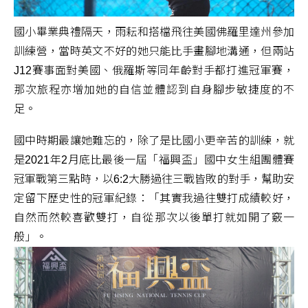
國小畢業典禮隔天，雨耘和搭檔飛往美國佛羅里達州參加
訓練營，當時英文不好的她只能比手畫腳地溝通，但兩站
J12賽事面對美國、俄羅斯等同年齡對手都打進冠軍賽，
那次旅程亦增加她的自信並體認到自身腳步敏捷度的不
足。
國中時期最讓她難忘的，除了是比國小更辛苦的訓練，就
是2021年2月底比最後一屆「福興盃」國中女生組團體賽
冠軍戰第三點時，以6:2大勝過往三戰皆敗的對手，幫助安
定留下歷史性的冠軍紀錄：「其實我過往雙打成績較好，
自然而然較喜歡雙打，自從那次以後單打就如開了竅一
般」。