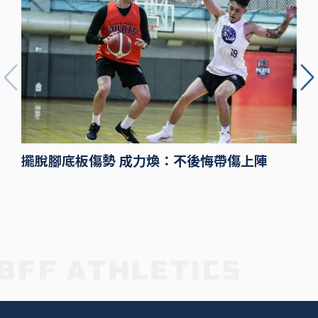
擺脫腳底板傷勢 成力煥：不後悔帶傷上陣