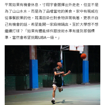
平常如果有機會休息，寸翔宇會選擇出外走走，但並不是
為了山山水水，而是為了品嚐當地的美食。家中有親戚在
從事餐飲業的他，耳濡目染也對食物非常執著，更表示自
己有機會的話，希望能開一家麻辣鍋店。至於大學想不想
繼續打球？「如果有體能條件跟技術水準有達到那個標
準，當然會希望挑戰UBA一級。」