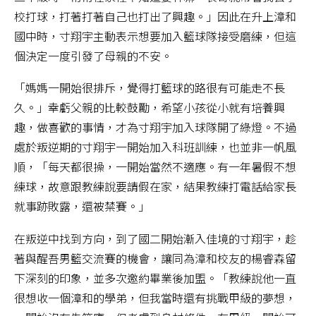
校打球，打著打著自己也打出了興趣。」因此在升上漳和
國中時，寸翔宇主動表示想要加入籃球隊接受磨練，但這
個決定一度引發了母親的不安。
「媽媽一開始很排斥，覺得打籃球的路很有可能走不長
久。」幸虧父親的比較鼓勵，希望小孩從小就有培養興
趣，做喜歡的事情，才為寸翔宇加入球隊開了綠燈。不過
處於叛逆期的寸翔宇一開始加入科班訓練，也並非一帆風
順，「每天都很操，一開始當然不適應。有一年暑假不想
練球，故意跟教練說要請假在家，結果教練打電話給家長
就事跡敗露，還被禁賽。」
在叛逆中找到方向，到了國二開始漸入佳境的寸翔宇，趁
著與醒吾男籃交流賽的機會，讓同為漳和校友的楊睿森留
下深刻的印象，並多次邀約畢業後加盟。「教練說他一直
很想收一個漳和的學弟，但我當時還有挑戰甲級的夢想，