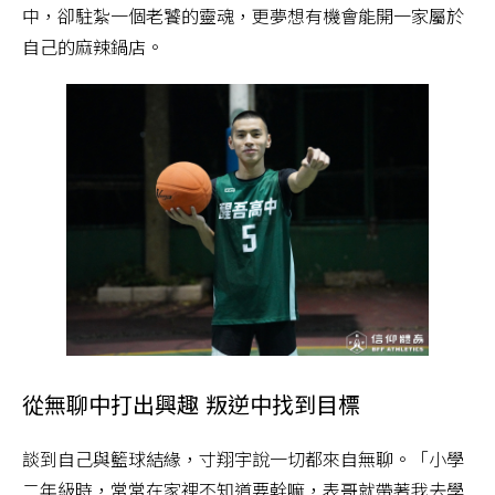
中，卻駐紮一個老饕的靈魂，更夢想有機會能開一家屬於
自己的麻辣鍋店。
從無聊中打出興趣 叛逆中找到目標
談到自己與籃球結緣，寸翔宇說一切都來自無聊。「小學
二年級時，常常在家裡不知道要幹嘛，表哥就帶著我去學