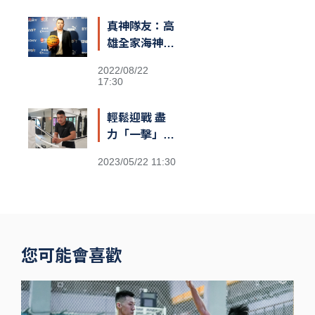
真神隊友：高
雄全家海神執
行長李偉誠
2022/08/22
17:30
輕鬆迎戰 盡
力「一擊」：
台灣首位職業
2023/05/22 11:30
泰拳世界冠軍
伍勤哲
您可能會喜歡