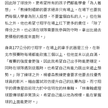
因此除了球技外，更希望所有的孩子們都能學會「為人著
想」。「教練對細節的要求絕非只有場上，在場下也要我
們每個人學會為別人設想，不要當個自私的人。」但在無
私之外，他也希望寸翔宇在場上扛下更多的責任，「除了
得分之外，也必須在球隊需要我參與防守時，拿出比過去
更積極的態度來面對。」
身高177公分的寸翔宇，在場上的拿手武器是三分，在新
北市預賽時每場都能砍進三個以上，但他並未以此自滿，
「複賽的強度會更強，因此我希望自己出手時能更穩定。
同時在球隊遇到逆風時，也希望自己有能力跳出來遏止頹
勢。」除了練球之外，楊睿森教練更會要求他要去找優秀
球員的影片，藉由嘗試效仿提升自己的比賽內容，而寸翔
宇的偶像是目前效力於中信特攻的林韋翰。「林韋翰處理
球跟傳球都非常頂尖，希望自己能以他為榜樣，能在掌握
球的上面能更好。」