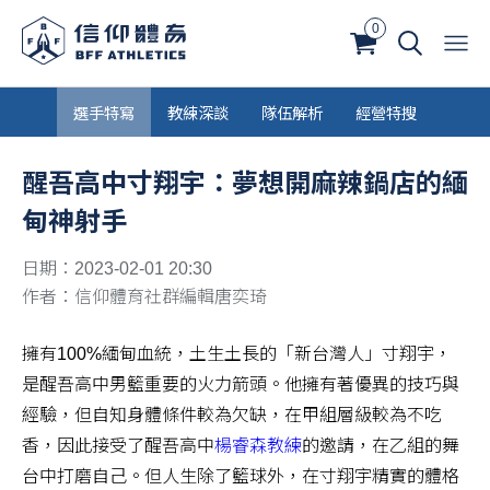
0
選手特寫
教練深談
隊伍解析
經營特搜
醒吾高中寸翔宇：夢想開麻辣鍋店的緬
甸神射手
日期：2023-02-01 20:30
作者：信仰體育社群編輯唐奕琦
擁有100%緬甸血統，土生土長的「新台灣人」寸翔宇，
是醒吾高中男籃重要的火力箭頭。他擁有著優異的技巧與
經驗，但自知身體條件較為欠缺，在甲組層級較為不吃
香，因此接受了醒吾高中
楊睿森教練
的邀請，在乙組的舞
台中打磨自己。但人生除了籃球外，在寸翔宇精實的體格