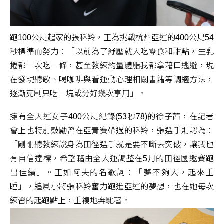
跑100公尺起家的張秝羚，正為挑戰杭州亞運的400公尺54
秒標準而努力：「以前為了紓壓就大吃零食和甜點，生乳
捲都一次吃一條，甚至教練約量體脂我都拿藉口逃避，現
在發現聽歌、喝咖啡與看運動心理相關書籍等調適方法，
逐漸克制只吃一塊或分好幾次享用」。
擁有全大運女子400公尺紀錄(53秒78)的徐子茜，在記者
會上也特別鼓勵曾在亞青賽帶過的秝羚，張選手則認為：
「剛剛聽教練說身為田徑選手就是要不斷去突破，讓我也
有自信達標，希望藉由全大運調整在5月的田徑國邀賽跑
出佳績」。正如阿夫的名歌詞：「夢不夠大，起來重
睡」，追風小將張秝羚奮力跑進亞運的夢想，也在她每次
練習的起跑點上，重複地奔馳著。