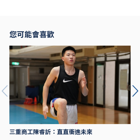
伍勤哲
您可能會喜歡
三重商工陳睿訢：直直衝進未來