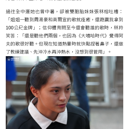
過往全中運她也曾中暑，卻被雙胞胎妹妹張秝榕吐槽：
「姐姐一聽到周湯豪和高爾宣的歌就痊癒，還跑贏我拿到
100公尺金牌」；信仰體育問至今還會聽誰的歌時，秝羚
笑答：「還是聽他們兩個，也因為《大嘻哈時代》覺得阿
夫的歌很好聽。但現在知道熱暈時就快點捏著鼻子，還做
了教練建議、先沖冷水再沖熱水，沒想到很管用」。