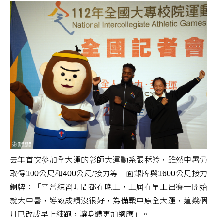
去年首次參加全大運的彰師大運動系張秝羚，雖然中暑仍
取得100公尺和400公尺/接力等三面銀牌與1600公尺接力
銅牌：「平常練習時間都在晚上，上屆在早上出賽一開始
就大中暑，導致成績沒很好，為備戰中原全大運，這幾個
月已改成早上練跑，讓身體更加適應」。