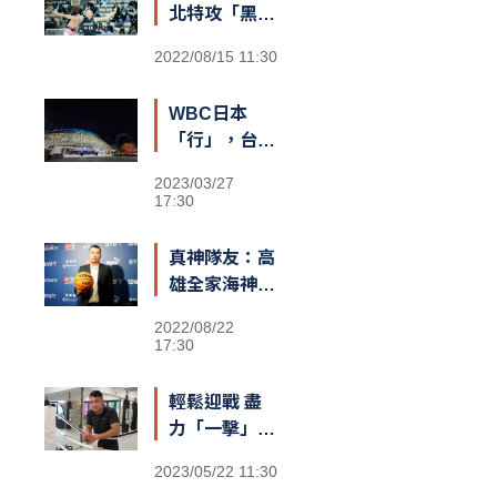
北特攻「黑
豹」阿巴西
2022/08/15 11:30
咬定T1新球
季MVP
WBC日本
「行」，台灣
也可以？
2023/03/27
17:30
真神隊友：高
雄全家海神執
行長李偉誠
2022/08/22
17:30
輕鬆迎戰 盡
力「一擊」：
台灣首位職業
2023/05/22 11:30
泰拳世界冠軍