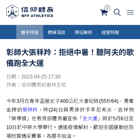
0
選手特寫
教練深談
隊伍解析
經營特搜
彰師大張秝羚：拒絕中暑！聽阿夫的歌
備跑全大運
日期：2023-04-25 17:30
作者：信仰體育記者林王祐
今年3月在青年盃破女子400公尺大會紀錄(55秒64)、勇奪
金牌的
張秝羚
，昨(24)日與男排好手李尼希米、吉祥物
「樂學猿」在教育部體育署宣佈「
全大運
」將於5月6日至
10日於中原大學舉行。適逢疫情解封，歡迎全國運動迷到
場欣賞精采賽事，為選手加油。