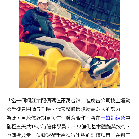
「當一個網紅業配價碼值兩萬台幣，但廣告公司找上運動
選手卻只開價五千時，代表整體環境還需眾人的努力」，
為此，呂政儒近期更與信仰體育合作，將在
高雄訓練營
中
全程五天共15小時陪伴學員，不只強化基本體能與技術，
也傳授要當一位籃球選手需進行哪些的訓練項目，在週三