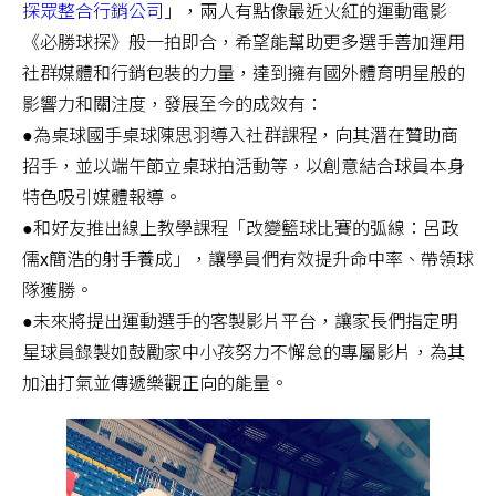
探眾整合行銷公司
」，兩人有點像最近火紅的運動電影
《必勝球探》般一拍即合，希望能幫助更多選手善加運用
社群媒體和行銷包裝的力量，達到擁有國外體育明星般的
影響力和關注度，發展至今的成效有：
●為桌球國手桌球陳思羽導入社群課程，向其潛在贊助商
招手，並以端午節立桌球拍活動等，以創意結合球員本身
特色吸引媒體報導。
●和好友推出線上教學課程「改變籃球比賽的弧線：呂政
儒x簡浩的射手養成」，讓學員們有效提升命中率、帶領球
隊獲勝。
●未來將提出運動選手的客製影片平台，讓家長們指定明
星球員錄製如鼓勵家中小孩努力不懈怠的專屬影片，為其
加油打氣並傳遞樂觀正向的能量。