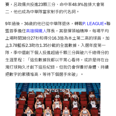
賽，呂政儒共投進23顆三分、命中率48.9%皆排大會第
二，他也成為中華隊當家射手的代名詞。
9年過後，36歲的他已從中華隊退休，轉戰
P. LEAGUE+
聯
盟首季擔任
高雄鋼鐵人
隊長，其發揮領袖精神，每場平均
上場時間38分27秒和得分16.3皆為本土第二高的球員，加
上3.78籃板2.3助攻1.35抄截的全面數據，入選年度第一
隊，季中還創下個人投進超過千顆三分與破六千總得分的
生涯里程：「這些數據我都以平常心看待，或許是待在台
灣打球夠久才創下這些紀錄，但我仍會保養好身體、持續
把數字的累積堆高，等待下個選手來破」。