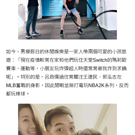
如今，男模假日的休閒娛樂是一家人帶兩個可愛的小孩旅
遊：「現在疫情較常在家和他們玩任天堂Switch的瑪莉歐
賽車、運動等，小朋友玩炸彈超人時還常常被我炸到求饒
呢」。特別的是，呂政儒過往常關注王建民、郭泓志在
MLB奮戰的身影，因此閒暇並無打電玩NBA2K系列，反而
都玩棒球。