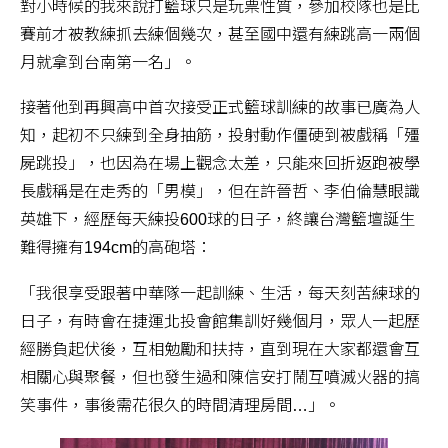
對小時候的我來說打籃球只是玩票性質，參加校隊也是比
賽前才被教練抓去練個幾次，甚至國中還有練跳高一兩個
月就拿到台南第一名」。
接著他到再興高中首次接受正式籃球訓練的故事已廣為人
知，起初不只練到全身抽筋，投射動作僵硬到被戲稱「殭
屍跳投」，也因為在場上觀念太差，只能來回折返跑被學
長戲稱是在走秀的「男模」，但在許晉哲、李伯倫慧眼識
英雄下，經歷每天練投600球的日子，終讓台灣籃壇誕生
難得擁有194cm的高砲塔：
「我很享受跟著中華隊一起訓練、生活，每天刻苦練球的
日子，有時會在捷運北投會館集訓好幾個月，眾人一起歷
經勝負起伏後，互相勉勵和扶持，直到現在大家都還會互
相關心與聚餐，但也發生過和陳信安打鬧互噴滅火器的搞
笑事件，事後需花很久的時間清理房間…」。