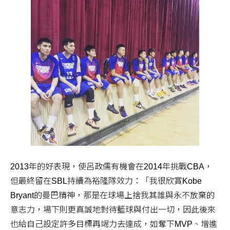
2013年的好表現，使呂政儒有機會在2014年挑戰CBA，
但最終留在SBL持續為裕隆隊效力：「我很欣賞Kobe
Bryant的曼巴精神，那是在球場上捨我其誰與永不放棄的
意志力，場下則更真誠地對待籃球與付出一切，因此後來
也給自己設定許多目標再竭力去達成，如奪下MVP、增進