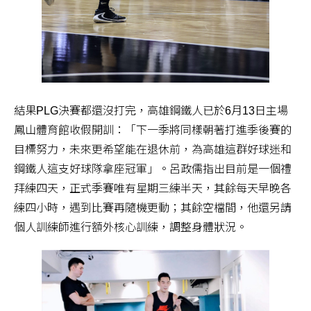
結果PLG決賽都還沒打完，高雄鋼鐵人已於6月13日主場
鳳山體育館收假開訓：「下一季將同樣朝著打進季後賽的
目標努力，未來更希望能在退休前，為高雄這群好球迷和
鋼鐵人這支好球隊拿座冠軍」。呂政儒指出目前是一個禮
拜練四天，正式季賽唯有星期三練半天，其餘每天早晚各
練四小時，遇到比賽再隨機更動；其餘空檔間，他還另請
個人訓練師進行額外核心訓練，調整身體狀況。