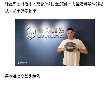
球星專屬課程中，更會針對投籃姿勢、力量連貫等神射秘
訣，帶來獨家教學。
男模推廣高雄訓練營