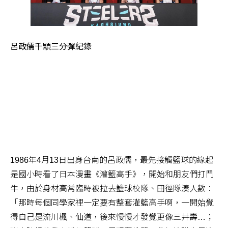
呂政儒千顆三分彈紀錄
1986年4月13日出身台南的呂政儒，最先接觸籃球的緣起
是國小時看了日本漫畫《灌籃高手》，開始和朋友們打鬥
牛，由於身材高常臨時被拉去籃球校隊、田徑隊湊人數：
「那時每個同學家裡一定要有整套灌籃高手啊，一開始覺
得自己是流川楓、仙道，後來慢慢才發覺更像三井壽…；