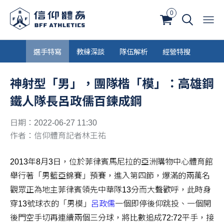
0
選手特寫
教練深談
隊伍解析
經營特搜
神射型「男」，團隊楷「模」：高雄鋼
鐵人隊長呂政儒百鍊成鋼
日期：2022-06-27 11:30
作者：信仰體育記者林王祐
2013年8月3日，位於菲律賓馬尼拉的亞洲購物中心體育館
舉行著「男籃亞錦賽」預賽，進入第四節，爆滿的兩萬名
觀眾正為地主菲律賓領先中華隊13分而大聲歡呼，此時身
穿13號球衣的「男模」
呂政儒
一個即停後仰跳投、一個開
後門空手切再連續兩個三分球，將比數追成72:72平手，接