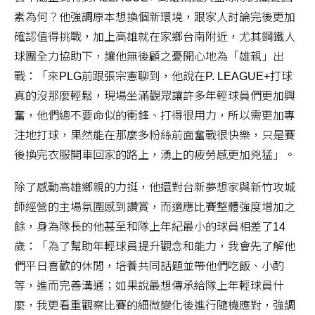
素為何？他強調原本想換個新環境，跟家人討論完後更加
確認值得挑戰，加上高雄就在家鄉台南附近，尤其鋼鐵人
球團全力協助下，讓他無後顧之憂開心地為「雄親」出
戰：「來PLG前跟張宗憲聊到，他說在P. LEAGUE+打球
真的沒那麼輕鬆，現場坐滿觀眾讓許多年輕球員們更加興
奮，他們總不要命似的衝鋒、打得很用力，所以需更加專
注地打球，果然能在那麼多粉絲前面奮戰很快樂，只是賽
後換完衣服開車回家的路上，湧上的疲勞感更加兇猛」。
除了感動高雄鄉親的力挺，他還對台新夢想家與新竹攻城
師經營的主場氛圍感到讚賞，而適應比賽整體強度增加之
餘，身為隊長的他甚至和隊上年紀最小的球員相差了14
歲：「為了幫助年輕球員提升觀念和能力，我會先了解他
們平日喜歡的休閒，培養共同話題並帶他們吃飯、小酌
等，進而完善溝通；如果說最想傳承給隊上年輕球員什
麼，我更看重觀察比賽的細微變化後進行隨機應對，強調