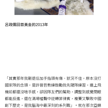
呂政儒回首黃金的2013年
「其實那年我剛退伍加手指頭有傷、狀況不佳，原本沒打
國家隊的念頭，是許晉哲教練鼓勵我先隨隊練習，連上飛
機前都還沒啥手感，卻因隊友們的幫助，調整到感覺閉眼
都能投進，還在滿場噓聲中逆轉菲律賓，複賽又擊敗中國
創下歷史，是我腦海中最深刻的系列戰」。就在那次亞錦