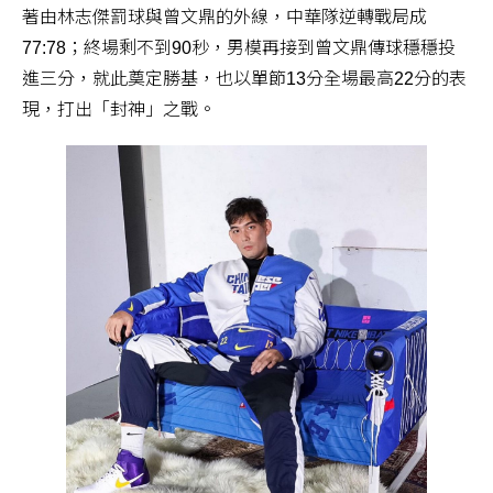
著由林志傑罰球與曾文鼎的外線，中華隊逆轉戰局成
77:78；終場剩不到90秒，男模再接到曾文鼎傳球穩穩投
進三分，就此奠定勝基，也以單節13分全場最高22分的表
現，打出「封神」之戰。