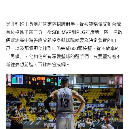
從非科班出身到前國家隊招牌射手，從被笑稱僵屍到台灣
首位投進千顆三分，從SBL MVP到PLG年度第一隊，呂政
儒感謝高中時答應父親投身籃球隊就要為決定負責的自
己，以及那個即使練到吐仍完成600顆投籃、從不放棄的
「男模」，他相信所有深愛籃球的選手們，只要堅持著不
斷往夢想前進，百鍊終會成鋼。