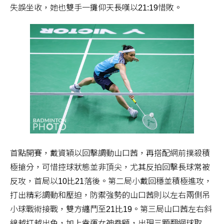
失誤坐收，她也雙手一攤仰天長嘆以21:19惜敗。
首點開賽，戴資穎以回擊調動山口茜，再搭配網前撲殺積
極搶分，可惜控球狀態並非頂尖，尤其反拍回擊長球常被
反攻，首局以10比21落後。第二局小戴回穩並積極進攻，
打出精彩調動和壓迫，防禦強勢的山口茜則以左右兩側吊
小球戰術接戰，雙方纏鬥至21比19。第三局山口茜左右斜
線越打越出色，加上幸運女神眷顧，出現三顆翻網球取