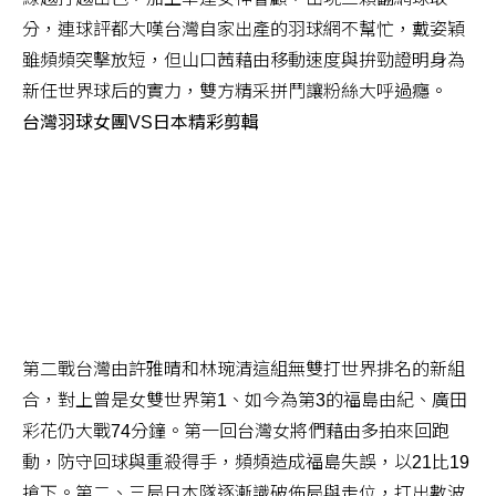
分，連球評都大嘆台灣自家出產的羽球網不幫忙，戴姿穎
雖頻頻突擊放短，但山口茜藉由移動速度與拚勁證明身為
新任世界球后的實力，雙方精采拼鬥讓粉絲大呼過癮。
台灣羽球女團VS日本精彩剪輯
第二戰台灣由許雅晴和林琬清這組無雙打世界排名的新組
合，對上曾是女雙世界第1、如今為第3的福島由紀、廣田
彩花仍大戰74分鐘。第一回台灣女將們藉由多拍來回跑
動，防守回球與重殺得手，頻頻造成福島失誤，以21比19
搶下。第二、三局日本隊逐漸識破佈局與走位，打出數波