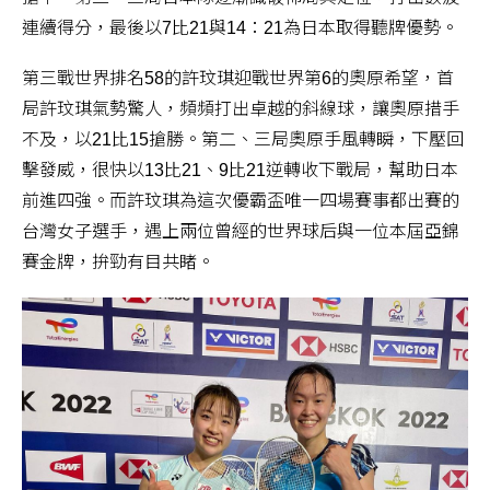
連續得分，最後以7比21與14：21為日本取得聽牌優勢。
第三戰世界排名58的許玟琪迎戰世界第6的奧原希望，首
局許玟琪氣勢驚人，頻頻打出卓越的斜線球，讓奧原措手
不及，以21比15搶勝。第二、三局奧原手風轉瞬，下壓回
擊發威，很快以13比21、9比21逆轉收下戰局，幫助日本
前進四強。而許玟琪為這次優霸盃唯一四場賽事都出賽的
台灣女子選手，遇上兩位曾經的世界球后與一位本屆亞錦
賽金牌，拚勁有目共睹。