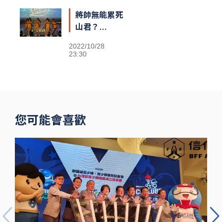
將帥無能累死
山君？
Passion
2022/10/28
Sisters高鐵
23:30
閃電狂攻趕場
洲際 鐵粉不
捨
您可能會喜歡