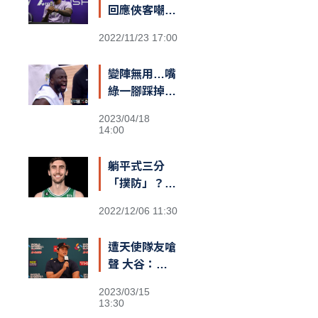
回應俠客嘲諷
台籃：「停止
2022/11/23 17:00
仇恨！我擁有
最棒的球迷和
變陣無用…嘴
隊友，台灣給
綠一腳踩掉勇
我一對翅膀」
士勝機？
2023/04/18
14:00
躺平式三分
「撲防」？
綠衫軍長人
2022/12/06 11:30
Kornet遮蓋
籃筐防守引爆
遭天使隊友嗆
熱議
聲 大谷：還
不清楚義隊陣
2023/03/15
容
13:30