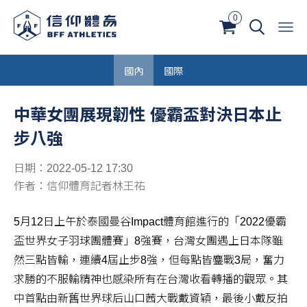
0
國內
國際
中華女團展現韌性 優霸盃對決日本止
步八強
日期：2022-05-12 17:30
作者：信仰體育記者林王祐
5月12日上午於泰國曼谷Impact體育館進行的「2022優霸
盃世界女子羽球團體賽」8強賽，台灣女團遇上日本隊雖
然三點皆輸，連續4屆止步8強，但每點皆鏖戰3局，奮力
求勝的不服輸精神也感染所有在台灣收看轉播的觀眾。其
中首點由新舊世界球后山口茜大戰戴資穎，最後小戴反拍