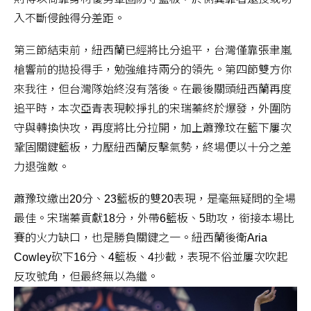
入不斷侵蝕得分差距。
第三節結束前，紐西蘭已經將比分追平，台灣僅靠張聿嵐
槍響前的拋投得手，勉強維持兩分的領先。第四節雙方你
來我往，但台灣隊始終沒有落後。在最後關頭紐西蘭再度
追平時，本次亞青表現較掙扎的宋瑞蓁終於爆發，外圍防
守與轉換快攻，再度將比分拉開，加上蕭豫玟在籃下屢次
鞏固關鍵籃板，力壓紐西蘭反擊氣勢，終場便以十分之差
力退強敵。
蕭豫玟繳出20分、23籃板的雙20表現，是毫無疑問的全場
最佳。宋瑞蓁貢獻18分，外帶6籃板、5助攻，銜接本場比
賽的火力缺口，也是勝負關鍵之一。紐西蘭後衛Aria
Cowley砍下16分、4籃板、4抄截，表現不俗並屢次吹起
反攻號角，但最終無以為繼。