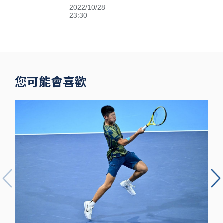
2022/10/28
Sisters高鐵
23:30
閃電狂攻趕場
洲際 鐵粉不
捨
您可能會喜歡