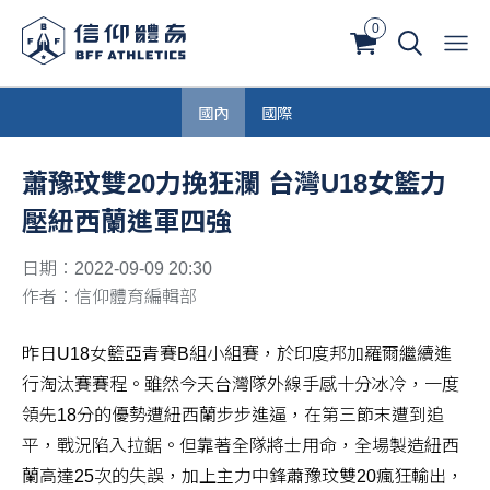
0
國內
國際
蕭豫玟雙20力挽狂瀾 台灣U18女籃力
壓紐西蘭進軍四強
日期：2022-09-09 20:30
作者：信仰體育編輯部
昨日U18女籃亞青賽B組小組賽，於印度邦加羅爾繼續進
行淘汰賽賽程。雖然今天台灣隊外線手感十分冰冷，一度
領先18分的優勢遭紐西蘭步步進逼，在第三節末遭到追
平，戰況陷入拉鋸。但靠著全隊將士用命，全場製造紐西
蘭高達25次的失誤，加上主力中鋒蕭豫玟雙20瘋狂輸出，