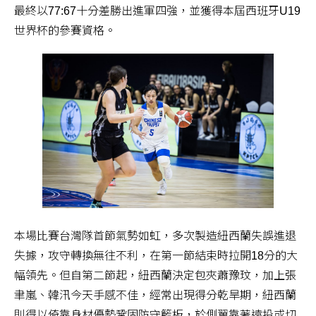
最終以77:67十分差勝出進軍四強，並獲得本屆西班牙U19
世界杯的參賽資格。
本場比賽台灣隊首節氣勢如虹，多次製造紐西蘭失誤進退
失據，攻守轉換無往不利，在第一節結束時拉開18分的大
幅領先。但自第二節起，紐西蘭決定包夾蕭豫玟，加上張
聿嵐、韓汛今天手感不佳，經常出現得分乾旱期，紐西蘭
則得以倚靠身材優勢鞏固防守籃板，於側翼靠著遠投或切