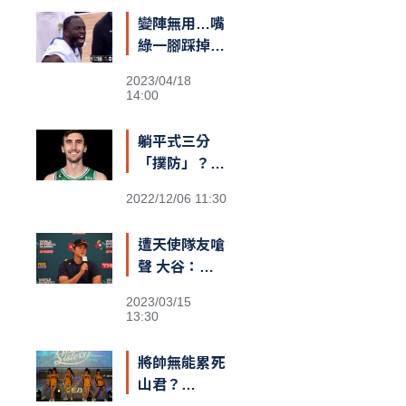
最棒的球迷和
變陣無用…嘴
隊友，台灣給
綠一腳踩掉勇
我一對翅膀」
士勝機？
2023/04/18
14:00
躺平式三分
「撲防」？
綠衫軍長人
2022/12/06 11:30
Kornet遮蓋
籃筐防守引爆
遭天使隊友嗆
熱議
聲 大谷：還
不清楚義隊陣
2023/03/15
容
13:30
將帥無能累死
山君？
Passion