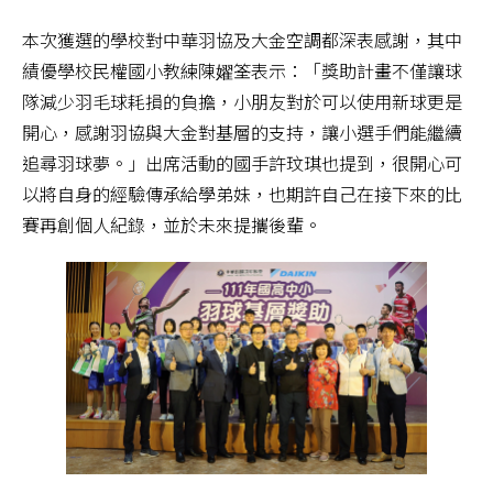
本次獲選的學校對中華羽協及大金空調都深表感謝，其中
績優學校民權國小教練陳嬥筌表示：「獎助計畫不僅讓球
隊減少羽毛球耗損的負擔，小朋友對於可以使用新球更是
開心，感謝羽協與大金對基層的支持，讓小選手們能繼續
追尋羽球夢。」出席活動的國手許玟琪也提到，很開心可
以將自身的經驗傳承給學弟妹，也期許自己在接下來的比
賽再創個人紀錄，並於未來提攜後輩。