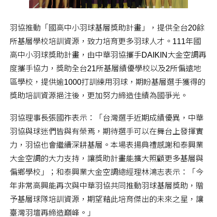
羽協推動「國高中小羽球基層獎助計畫」，提供全台20餘
所基層學校培訓資源，致力培育更多羽球人才。111年國
高中小羽球獎助計畫，由中華羽協攜手DAIKIN大金空調再
度攜手協力，獎助全台21所基層績優學校以及2所偏遠地
區學校，提供逾1000打訓練用羽球，期盼基層選手獲得的
獎助培訓資源挹注後，更加努力締造佳績為國爭光。
羽協理事長張國祚表示：「台灣選手近期成績優異，中華
羽協與球迷們皆與有榮焉，期待選手可以在舞台上發揮實
力，羽協也會繼續深耕基層。本場表揚典禮感謝和泰興業
大金空調的大力支持，讓獎助計畫能擴大照顧更多基層與
偏鄉學校」；和泰興業大金空調總經理林鴻志表示：「今
年非常高興能再次與中華羽協共同推動羽球基層獎助，贈
予基層球隊培訓資源，期望藉此培育傑出的未來之星，讓
臺灣羽壇再締造巔峰。」