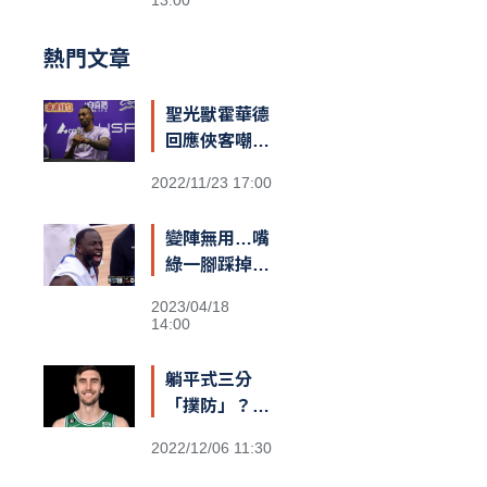
13:00
熱門文章
聖光獸霍華德
回應俠客嘲諷
台籃：「停止
2022/11/23 17:00
仇恨！我擁有
最棒的球迷和
變陣無用…嘴
隊友，台灣給
綠一腳踩掉勇
我一對翅膀」
士勝機？
2023/04/18
14:00
躺平式三分
「撲防」？
綠衫軍長人
2022/12/06 11:30
Kornet遮蓋
籃筐防守引爆