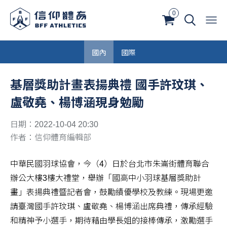
0
國內
國際
基層獎助計畫表揚典禮 國手許玟琪、
盧敬堯、楊博涵現身勉勵
日期：2022-10-04 20:30
作者：信仰體育編輯部
中華民國羽球協會，今（4）日於台北市朱崙街體育聯合
辦公大樓3樓大禮堂，舉辦「國高中小羽球基層獎助計
畫」表揚典禮暨記者會，鼓勵績優學校及教練。現場更邀
請臺灣國手許玟琪、盧敬堯、楊博涵出席典禮，傳承經驗
和精神予小選手，期待藉由學長姐的接棒傳承，激勵選手