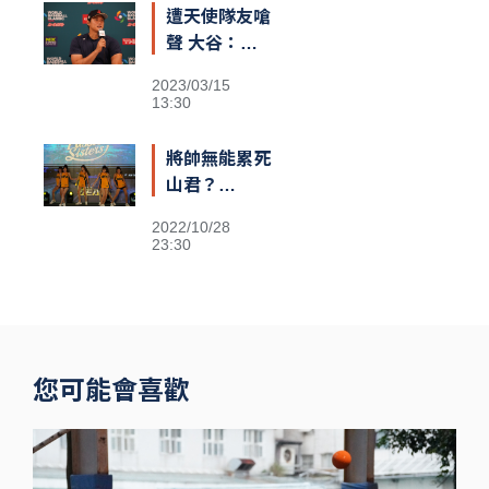
遭天使隊友嗆
熱議
聲 大谷：還
不清楚義隊陣
2023/03/15
容
13:30
將帥無能累死
山君？
Passion
2022/10/28
Sisters高鐵
23:30
閃電狂攻趕場
洲際 鐵粉不
捨
您可能會喜歡