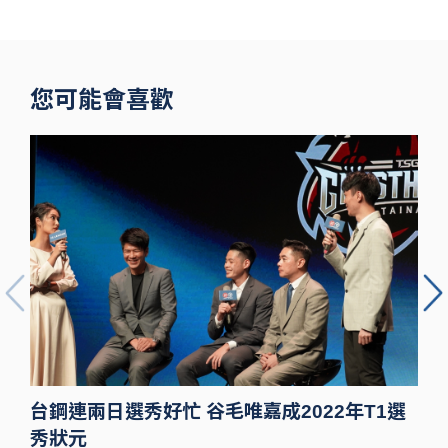
洲際 鐵粉不
捨
您可能會喜歡
台鋼連兩日選秀好忙 谷毛唯嘉成2022年T1選
秀狀元