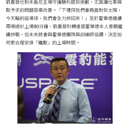
劉嘉發也對未能在主場守護勝利感到抱歉，尤其讓仕東與
取予求的問題亟需改善。「下禮拜我們會再面對到太陽，
今天輸的這場球，我們會全力拼回來！」至於霍華德連續
兩場總計上場90分鐘，劉嘉發則轉達是霍華德本人意願繼
續拼戰，但未來將會與霍華德團隊與訓練師協調，決定如
何更合理安排「魔獸」的上場時間。