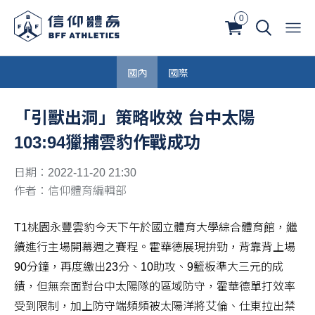
0
國內
國際
「引獸出洞」策略收效 台中太陽
103:94獵捕雲豹作戰成功
日期：2022-11-20 21:30
作者：信仰體育編輯部
T1桃園永豐雲豹今天下午於國立體育大學綜合體育館，繼
續進行主場開幕週之賽程。霍華德展現拚勁，背靠背上場
90分鐘，再度繳出23分、10助攻、9籃板準大三元的成
績，但無奈面對台中太陽隊的區域防守，霍華德單打效率
受到限制，加上防守端頻頻被太陽洋將艾倫、仕東拉出禁