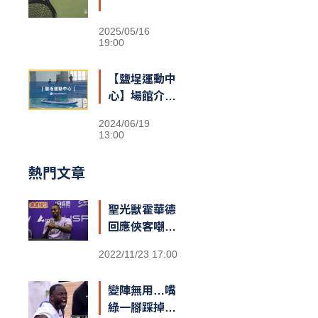
2025/05/16
19:00
【鹽埕運動中
心】場館介紹
&交通資訊
2024/06/19
13:00
熱門文章
聖光獸霍華德
回應俠客嘲諷
台籃：「停止
2022/11/23 17:00
仇恨！我擁有
最棒的球迷和
變陣無用…嘴
隊友，台灣給
綠一腳踩掉勇
我一對翅膀」