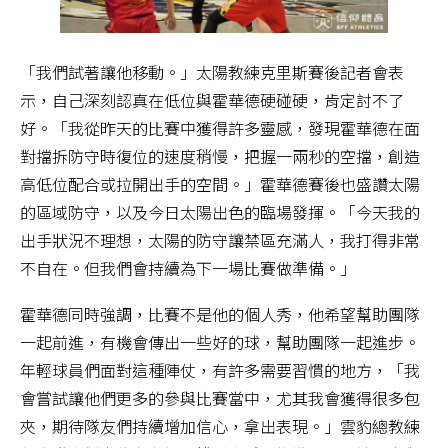
「我們試著讓他移動。」太陽教練克里斯賽後記者會表
示，自己深刻認真在低位與霍華德硬碰硬，肯定討不了
好。「我從昨天的比賽中獲得許多靈感，發現霍華德在面
對擋拆防守時復位的速度稍慢，把握一兩秒的空擋，創造
高低位配合或拉開出手的空間。」霍華德賽後也盛讚太陽
的區域防守，以及今日太陽出色的臨場發揮。「今天我的
出手狀況不理想，太陽的防守讓禁區充滿人，我打得非常
不自在。但我們會持續為下一場比賽做準備。」
霍華德同時強調，比賽不是他的個人秀，他希望幫助團隊
一起前進，有機會傳出一些好的球，幫助團隊一起進步。
年輕球員們面對這種陣仗，有許多需要習慣的地方，「我
會嘗試讓他們更多的參與比賽當中，尤其我會獲得很多包
夾，期待隊友們持續增加信心，拿出表現。」雲豹總教練