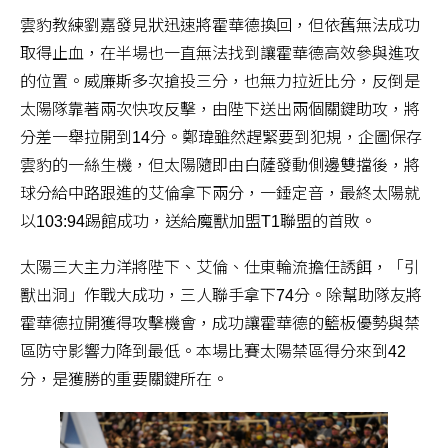
雲豹教練劉嘉發見狀迅速將霍華德換回，但依舊無法成功
取得止血，在半場也一直無法找到讓霍華德高效參與進攻
的位置。威廉斯多次搶投三分，也無力拉近比分，反倒是
太陽隊靠著兩次快攻反擊，由陛下送出兩個關鍵助攻，將
分差一舉拉開到14分。鄭瑋雖然趕緊要到犯規，企圖保存
雲豹的一絲生機，但太陽隨即由白薩發動側邊雙擋後，將
球分給中路跟進的艾倫拿下兩分，一錘定音，最終太陽就
以103:94踢館成功，送給魔獸加盟T1聯盟的首敗。
太陽三大主力洋將陛下、艾倫、仕東輪流擔任誘餌，「引
獸出洞」作戰大成功，三人聯手拿下74分。除幫助隊友將
霍華德拉開獲得攻擊機會，成功讓霍華德的籃板優勢與禁
區防守影響力降到最低。本場比賽太陽禁區得分來到42
分，是獲勝的重要關鍵所在。