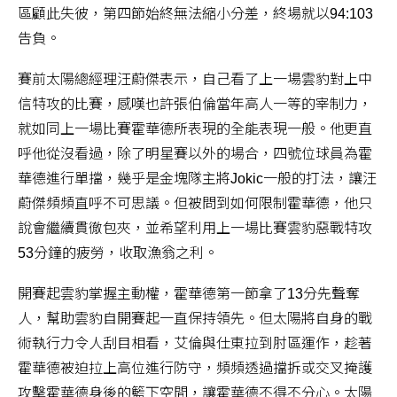
區顧此失彼，第四節始終無法縮小分差，終場就以94:103
告負。
賽前太陽總經理汪蔚傑表示，自己看了上一場雲豹對上中
信特攻的比賽，感嘆也許張伯倫當年高人一等的宰制力，
就如同上一場比賽霍華德所表現的全能表現一般。他更直
呼他從沒看過，除了明星賽以外的場合，四號位球員為霍
華德進行單擋，幾乎是金塊隊主將Jokic一般的打法，讓汪
蔚傑頻頻直呼不可思議。但被問到如何限制霍華德，他只
說會繼續貫徹包夾，並希望利用上一場比賽雲豹惡戰特攻
53分鐘的疲勞，收取漁翁之利。
開賽起雲豹掌握主動權，霍華德第一節拿了13分先聲奪
人，幫助雲豹自開賽起一直保持領先。但太陽將自身的戰
術執行力令人刮目相看，艾倫與仕東拉到肘區運作，趁著
霍華德被迫拉上高位進行防守，頻頻透過擋拆或交叉掩護
攻擊霍華德身後的籃下空間，讓霍華德不得不分心。太陽