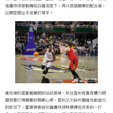
強邊持球發動機如白薩或陛下，得以透過簡單的配合後，
拉開空間出手或單打得手。
進攻端則是靠著瞬間的站前遮線，抓住雲豹背靠背體力問
題想要打得簡單的預期心裡，雲豹又欠缺外圍進攻創造力
的狀況下，霍華德被迫在牆邊持球時選擇低效率的一打