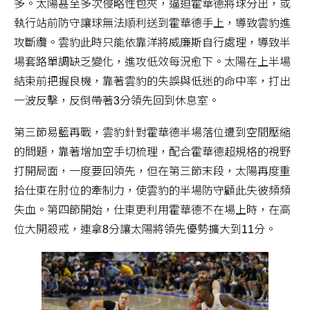
多。太陽甚至多次侵略性包夾，逼迫霍華德將球分出，或
執行站前防守讓球無法順利送到霍華德手上，導致雲豹進
攻斷纜。雲豹此時只能依靠洋將威廉斯自行處理，導致半
場套路單調缺乏變化，進攻低效每況愈下。太陽在上半場
結束前把握良機，靠著雲豹的失誤與低迷的命中率，打出
一波反擊，反倒帶著3分領先回到休息室。
第三節易籃再戰，雲豹針對霍華德半場落位遭到空間壓縮
的問題，靠著增加空手切梳理，配合霍華德超規格的視野
打開局面，一度要回領先，但在第三節末段，太陽再度重
拾仕東在肘位的牽制力，使雲豹的半場防守顧此失彼頻頻
失血。第四節開始，仕東更利用霍華德不在場上時，在高
位大開殺戒，連拿8分讓太陽將領先優勢擴大到11分。