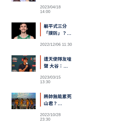
士勝機？
2023/04/18
14:00
躺平式三分
「撲防」？
綠衫軍長人
2022/12/06 11:30
Kornet遮蓋
籃筐防守引爆
遭天使隊友嗆
熱議
聲 大谷：還
不清楚義隊陣
2023/03/15
容
13:30
將帥無能累死
山君？
Passion
2022/10/28
Sisters高鐵
23:30
閃電狂攻趕場