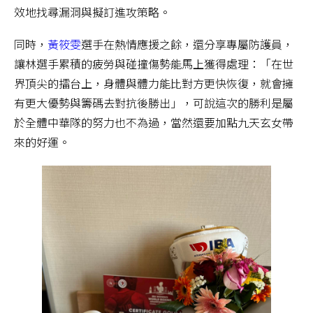
效地找尋漏洞與擬訂進攻策略。
同時，
黃筱雯
選手在熱情應援之餘，還分享專屬防護員，
讓林選手累積的疲勞與碰撞傷勢能馬上獲得處理：「在世
界頂尖的擂台上，身體與體力能比對方更快恢復，就會擁
有更大優勢與籌碼去對抗後勝出」，可說這次的勝利是屬
於全體中華隊的努力也不為過，當然還要加點九天玄女帶
來的好運。