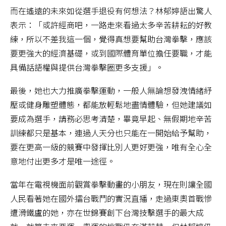
而在遙遠的未來如從選手退役有何想法？林郁婷語出驚人
表示：「或許經商吧，一路走來看過太多辛苦耕耘的好教
練，所以不差我這一個，覺得真想要幫助台灣拳擊，應該
要更強大的經濟基礎，或到國際體育單位擔任要職，才能
具備話語權與提供台灣拳擊圈更多支援」。
最後，她也大力推廣拳擊運動，一般人無論想發洩情緒紓
壓或健身雕塑體態，都能放輕鬆地盡情體驗，但她建議如
要成為選手，請務必思考清楚，畢竟早起、無假期地辛苦
訓練都只是基本，連過人天分也只能在一開始給予幫助，
要在更高一級的競賽中發揮比別人更好更強，唯有全心全
意地付出更多才是唯一途徑。
當年在電視機面前觀賞拳擊動畫的小朋友，現在則讓全國
人民看著她在國外擂台戰鬥的實況直播，走過東奧首戰慘
遭滑鐵盧的她，亦在世錦賽創下台灣技擊選手的最大成