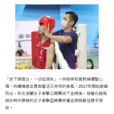
「走下頒獎台，一切從頭來」。林郁婷和曾教練調整心
情，持續精進並貫徹靈活又兇悍的拳風，2017年開始破繭
而出，先在波蘭女子拳擊公開賽收下金牌後，接著在越南
胡志明市舉辦的女子拳擊亞錦賽榮獲金牌與最佳選手頭
銜。