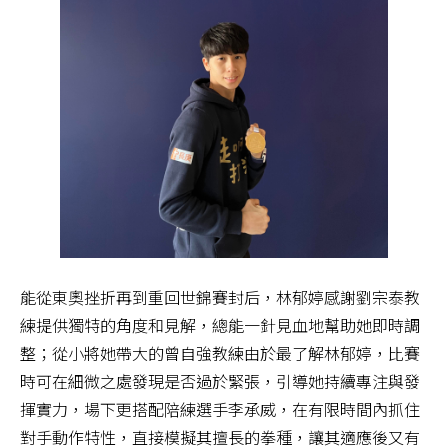
能從東奧挫折再到重回世錦賽封后，林郁婷感謝劉宗泰教
練提供獨特的角度和見解，總能一針見血地幫助她即時調
整；從小將她帶大的曾自強教練由於最了解林郁婷，比賽
時可在細微之處發現是否過於緊張，引導她持續專注與發
揮實力，場下更搭配陪練選手李承威，在有限時間內抓住
對手動作特性，直接模擬其擅長的拳種，讓其適應後又有