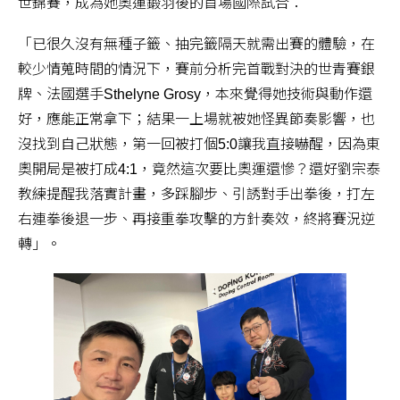
世錦賽，成為她奧運鍛羽後的首場國際試合：
「已很久沒有無種子籤、抽完籤隔天就需出賽的體驗，在
較少情蒐時間的情況下，賽前分析完首戰對決的世青賽銀
牌、法國選手Sthelyne Grosy，本來覺得她技術與動作還
好，應能正常拿下；結果一上場就被她怪異節奏影響，也
沒找到自己狀態，第一回被打個5:0讓我直接嚇醒，因為東
奧開局是被打成4:1，竟然這次要比奧運還慘？還好劉宗泰
教練提醒我落實計畫，多踩腳步、引誘對手出拳後，打左
右連拳後退一步、再接重拳攻擊的方針奏效，終將賽況逆
轉」。