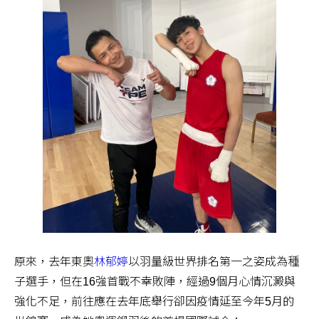
原來，去年東奧
林郁婷
以羽量級世界排名第一之姿成為種
子選手，但在16強首戰不幸敗陣，經過9個月心情沉澱與
強化不足，前往應在去年底舉行卻因疫情延至今年5月的