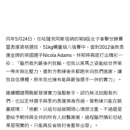
同年5月24日，在哈薩克阿斯塔納的第9屆女子拳擊世錦賽
暨奧運資格選拔、51kg蠅量級八強賽中，面對2012倫敦奧
運金牌的英國選手Nicola Adams，林郁婷再度打出精彩一
役：「雖然裁判最後判我輸，但我以黑馬之姿能給世界第
一帶來無比壓力，連對方教練後來都跑來向我們道謝，讓
我自信爆棚，原來我也擁有能與最強選手一拚的實力」。
連續關鍵兩戰都發揮實力強壓敵手，卻仍無法說服裁判
們，也註定林選手與里約奧運擦身而過，曾教練只能在臉
書感嘆：「抱歉，以這句話做開頭心情很沈重，不過還是
要給予期待與支持的所有人說聲謝謝，過程雖然精彩但結
果是現實的，只能再反省檢討後重新出發」。