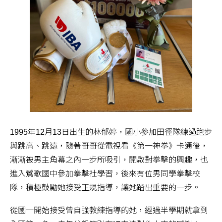
1995年12月13日出生的林郁婷，國小參加田徑隊練過跑步
與跳高、跳遠，隨著哥哥從電視看《第一神拳》卡通後，
漸漸被男主角幕之內一步所吸引，開啟對拳擊的興趣，也
進入鶯歌國中參加拳擊社學習，後來有位男同學拳擊校
隊，積極鼓勵她接受正規指導，讓她踏出重要的一步。
從國一開始接受曾自強教練指導的她，經過半學期就拿到