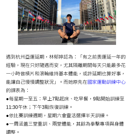
遇到杭州亞運延期，林郁婷認為：「有之前奧運延一年的
經驗，現在只好隨遇而安，尤其隔離期間每天只能最多花
一小時做槓片和滾輪維持基本體能，或許延期也算好事，
能讓自己慢慢調整狀況」。而她原先在
國家運動訓練中心
的課表為：
●每星期一至五：早上7點起床、吃早餐，9點開始訓練至
11:30午休；下午3點恢復訓練。
●依比賽訓練週期，星期六會靈活選擇半天訓練。
●一周涵蓋三堂重訓、兩堂體能，其餘為拳擊專項與身體
調整。