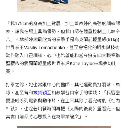
「我175cm的身高加上臂展，加上曾教練的高強度訓練課
表，讓我在場上具備優勢，但我自認在體重控制上比較辛
苦」。林郁婷說最欣賞的拳擊手是烏克蘭前輕量級(61kg)
世界拳王Vasiliy Lomachenko，甚至會把他的腳步與技術
動作融入自己訓練，心中也希望能和當今擁有四大職業聯
盟腰帶的愛爾蘭輕量級世界拳后Katie Taylor來場夢幻比
賽。
打拳之餘，她也常跟中心的醫師、其他運動員打羽球、桌
球，甚至曾和
戴資穎
互相教學各自拿手的領域：「我還蠻
愛漫威系列電影與動作片，在土耳其除了看完韓劇《社內
相親》，也趁著用餐時間再把《太陽的後裔》重看完，但
其實目前都將心思投入在寫畢業論文」。