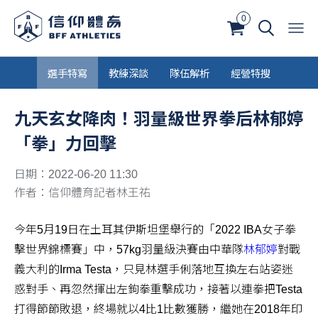
0
選手特寫
教練深談
隊伍解析
經營特搜
九天玄女降肉！羽量級世界拳后林郁婷
「拳」力回擊
日期：2022-06-20 11:30
作者：信仰體育記者林王祐
今年5月19日在土耳其伊斯坦堡舉行的「2022 IBA女子拳
擊世界錦標賽」中，57kg羽量級決賽由中華隊
林郁婷
對戰
義大利的Irma Testa，只見林選手俐落地互換左右站姿迷
惑對手、再忽然揮出左鉤拳重擊成功，接著以連拳把Testa
打得節節敗退，終場就以4比1比數獲勝，繼她在2018年印