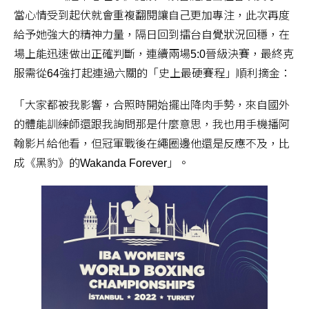
當心情受到起伏就會重複翻閱讓自己更加專注，此次再度
給予她強大的精神力量，隔日回到擂台自覺狀況回穩，在
場上能迅速做出正確判斷，連續兩場5:0晉級決賽，最終克
服需從64強打起連過六關的「史上最硬賽程」順利摘金：
「大家都被我影響，合照時開始擺出降肉手勢，來自國外
的體能訓練師還跟我詢問那是什麼意思，我也用手機播阿
翰影片給他看，但冠軍戰後在繩圈邊他還是反應不及，比
成《黑豹》的Wakanda Forever」。