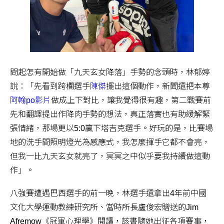
問起怎有開始做「九天玄女降落」手勢的念頭時，林郁婷
說：「先看到跨欄選手
陳傑
擺出這個動作，新聞還把本尊
阿翰po影片
做成上下對比，讓我覺得很有趣，第二戰賽前
先和翻譯提出作降肉手勢的想法，真正落實也有助緩解緊
張情緒，那場更以5:0贏下塔吉克選手。好玩的是，比賽場
地的洗手間照明燈光為感應式，我怎麼揮手它都不會亮，
但我一比九天玄女就亮了，冥冥之中似乎要我持續做這動
作」。
八強賽遭遇巴西選手的前一晚，林選手還拿出4年前中國
文化大學運動教練研究所、當時所長盧俊宏贈送的Jim
Afremow《冠軍心理學》閱讀，該書隨她出征各項賽事，