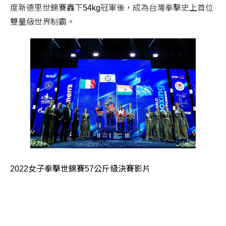
度新德里世錦賽轟下54kg冠軍後，成為台灣拳擊史上首位
雙量級世界制霸。
2022女子拳擊世錦賽57公斤級決賽影片