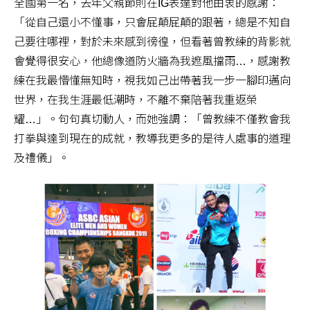
全國第一名，去年父親節則在IG表達對他由衷的感謝：
「從自己還小不懂事，只會屁顛屁顛的跟著，總是不知自
己要往哪裡，對於未來感到徬徨，但看著曾教練的背影就
會覺得很安心，他總像道防火牆為我遮風擋雨…，感謝教
練在我最懵懂無知時，視我如己出帶著我一步一腳印邁向
世界，在我生涯最低潮時，不離不棄陪著我重返榮
耀…」。句句真切動人，而她強調：「曾教練不僅教會我
打拳與達到現在的成就，教導我更多的是待人處事的道理
及禮儀」。