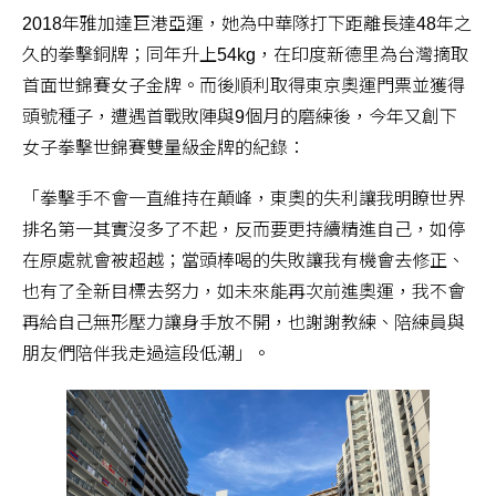
2018年雅加達巨港亞運，她為中華隊打下距離長達48年之
久的拳擊銅牌；同年升上54kg，在印度新德里為台灣摘取
首面世錦賽女子金牌。而後順利取得東京奧運門票並獲得
頭號種子，遭遇首戰敗陣與9個月的磨練後，今年又創下
女子拳擊世錦賽雙量級金牌的紀錄：
「拳擊手不會一直維持在顛峰，東奧的失利讓我明瞭世界
排名第一其實沒多了不起，反而要更持續精進自己，如停
在原處就會被超越；當頭棒喝的失敗讓我有機會去修正、
也有了全新目標去努力，如未來能再次前進奧運，我不會
再給自己無形壓力讓身手放不開，也謝謝教練、陪練員與
朋友們陪伴我走過這段低潮」。