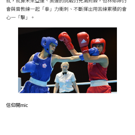
就，就算未來亞運、奧運的挑戰仍充滿荊棘，但林郁婷仍
會與曾教練一起「拳」力衝刺、不斷揮出用苦練累積的會
心一「擊」。
信仰開mic