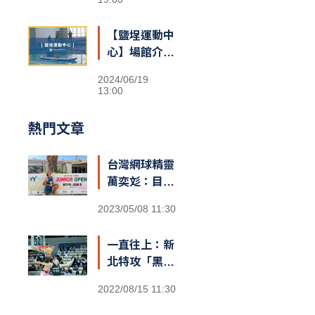
【鹽埕運動中
心】場館介紹
&交通資訊
2024/06/19
13:00
熱門文章
台灣網球精靈
萬奕彣：目標
就是拚到世界
2023/05/08 11:30
第一
一直往上：新
北特攻「黑
豹」阿巴西
2022/08/15 11:30
咬定T1新球
季MVP