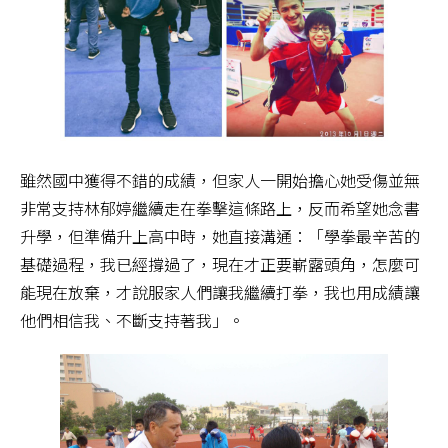
雖然國中獲得不錯的成績，但家人一開始擔心她受傷並無
非常支持林郁婷繼續走在拳擊這條路上，反而希望她念書
升學，但準備升上高中時，她直接溝通：「學拳最辛苦的
基礎過程，我已經撐過了，現在才正要嶄露頭角，怎麼可
能現在放棄，才說服家人們讓我繼續打拳，我也用成績讓
他們相信我、不斷支持著我」。