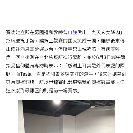
賽後她立即在繩圈邊和教練
曾自強
做出「九天玄女降肉」
招牌慶祝手勢，讓線上觀賽的國人笑成一團，雖然後來傳
出確診消息需延遲返台，但所幸只出現乾咳、有痰等輕
症，回台後則在台北檢疫所進行隔離，並於6月3日端午節
接受信仰體育專訪時表示：「感謝土耳其駐外代表處的照
顧，而Testa一直是我和曾教練關注的選手，後來她還拿到
東京奧運銅牌，所以世錦賽此戰堪稱我的奧運冠軍賽，但
這次感到最艱困的則是第一場賽事」。