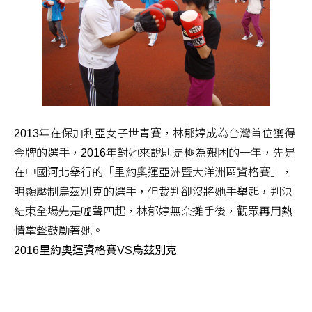
2013年在保加利亞女子世青賽，林郁婷成為台灣首位獲得
金牌的選手，2016年對她來說則是極為艱困的一年，先是
在中國河北舉行的「里約奧運亞洲暨大洋洲區資格賽」，
明顯壓制烏茲別克的選手，但裁判卻沒將她手舉起，判決
結束全場先是噓聲四起，林郁婷無奈攤手後，觀眾再用熱
情掌聲鼓勵著她。
2016里約奧運資格賽VS烏茲別克