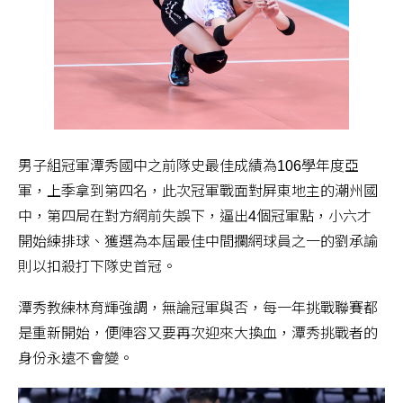
男子組冠軍潭秀國中之前隊史最佳成績為106學年度亞
軍，上季拿到第四名，此次冠軍戰面對屏東地主的潮州國
中，第四局在對方網前失誤下，逼出4個冠軍點，小六才
開始練排球、獲選為本屆最佳中間攔網球員之一的劉承諭
則以扣殺打下隊史首冠。
潭秀教練林育輝強調，無論冠軍與否，每一年挑戰聯賽都
是重新開始，便陣容又要再次迎來大換血，潭秀挑戰者的
身份永遠不會變。