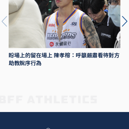
盼場上的留在場上 陳孝榕：呼籲嚴肅看待對方
助教脫序行為