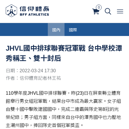
0
國內
國際
JHVL國中排球聯賽冠軍戰 台中學校潭
秀稱王、雙十封后
日期：2022-03-24 17:30
作者：信仰體育記者林王祐
110學年度JHVL國中排球聯賽，昨(23)日在屏東縣立體育
館舉行男女組冠軍戰，結果台中市成為最大贏家。女子組
由雙十國中擊敗建國國中，完成二連霸與隊史第8冠的光
榮紀錄；男子組方面，同樣來自台中的潭秀國中也力壓地
主潮州國中，捧回隊史首個冠軍獎盃。