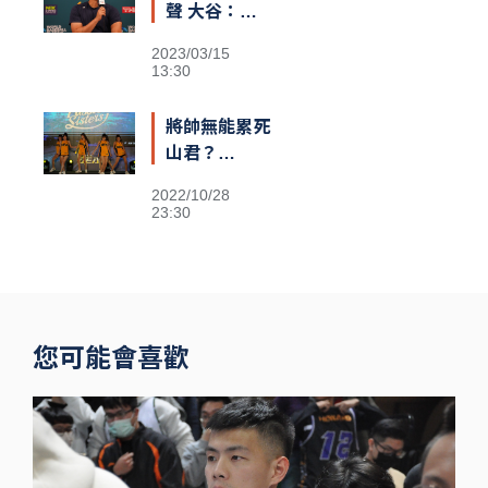
聲 大谷：還
不清楚義隊陣
2023/03/15
容
13:30
將帥無能累死
山君？
Passion
2022/10/28
Sisters高鐵
23:30
閃電狂攻趕場
洲際 鐵粉不
捨
您可能會喜歡