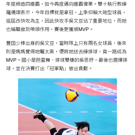
年度締造四連霸，如今再度邁向連霸偉業。雙十執行教練
羅儀璟表示，今年目標就是拿冠，上季仰賴大砲型球員，
這屆改快攻為主，因此快攻手吳文亘佔了重要地位，而她
也稱職做到帶頭作用，賽後更獲頒MVP。
豐田少棒出身的吳文亘，當時隊上只有兩名女球員，後來
則是媽媽覺得她曬太黑，便將她送去練排球，竟一路成為
MVP。國小是芭雷舞、排球雙棲的吳恩妤，最後也選擇排
球，並在決賽打出「冠軍點」做出貢獻。