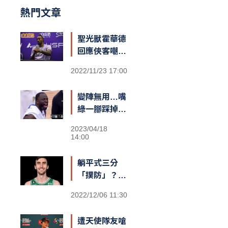
熱門文章
聖光獸霍華德
回應俠客嘲諷
台籃：「停止
2022/11/23 17:00
仇恨！我擁有
最棒的球迷和
變陣無用…嘴
隊友，台灣給
綠一腳踩掉勇
我一對翅膀」
士勝機？
2023/04/18
14:00
躺平式三分
「撲防」？
綠衫軍長人
2022/12/06 11:30
Kornet遮蓋
籃筐防守引爆
遭天使隊友嗆
熱議