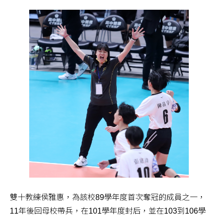
雙十教練侯雅惠，為該校89學年度首次奪冠的成員之一，
11年後回母校帶兵，在101學年度封后，並在103到106學