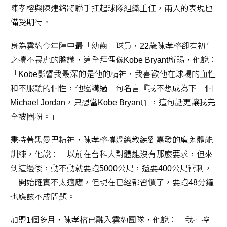
陳孝榕與陳建銘將聯手扛起球隊組織重任，兩人的表現也
備受期待。
身為雲豹今年陣中最「幼齒」球員，22歲陳孝榕卻有初生
之犢不畏虎的膽識，這全拜偶像Kobe Bryant所賜，他說：
「Kobe影響我最深的是他的精神，我喜歡他在球場的血性
和不服輸的個性，他還講過一句名言『我不想成為下一個
Michael Jordan，只想當Kobe Bryant』，這句話更讓我完
全被圈粉。」
秉持著黑曼巴精神，陳孝榕撐過總教練劉嘉發的魔鬼體能
訓練，他說：「以前在台科大對體能沒有那麼要求，但來
到這邊後，動不動就要跑5000公尺，還要400公尺衝刺，
一開始確實不太適應，但現在已經都習慣了，要跑48分鐘
也應該不成問題。」
加盟1個多月，陳孝榕已融入雲豹團隊，他說：「我打控