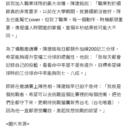
談到加入職業球隊的最大收穫，陳建銘說：「職業對於細
節真的非常要求，以前在大學期間，就算細節沒做好，隊
友也能幫忙cover，但到了職業，每一個動作、時機都很重
要，像是擋人時間差的掌握，差個半秒結果就可能大不
同。」
為了備戰邀請賽，陳建銘每日都額外加練200記三分球，
希望能夠提升空檔三分球的把握性，他說：「我每天都會
記錄自己的投籃，看看命中率是不是有提升，目標希望練
球時的三分球命中率能夠到七、八成。」
即將在邀請賽上陣亮相，陳建銘早已迫不急待：「我就是
個挑戰者，希望可以去挑戰這個比賽裡的每個控衛，把他
們全都守下來，更期待挑戰獵鷹新秀谷毛（谷毛唯嘉），
因為他一直都很受矚目，激起我想挑戰的欲望。」
<圖片來源>