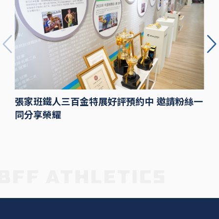
張家班鐵人三百金特展好評預約中 邀請粉絲一
同分享榮耀