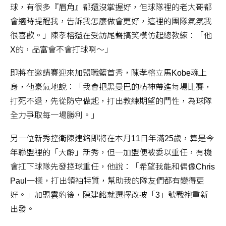
球，有很多『眉角』都還沒掌握好，但球隊裡的老大哥都
會適時提醒我，告訴我怎麼做會更好，這裡的團隊氣氛我
很喜歡。」陳孝榕還在受訪尾聲搞笑模仿起總教練：「他
X的，品富會不會打球啊～」
即將在邀請賽迎來加盟職籃首秀，陳孝榕立馬Kobe魂上
身，他豪氣地說：「我會把黑曼巴的精神帶進每場比賽，
打死不退，先從防守做起，打出教練期望的鬥性，為球隊
全力爭取每一場勝利。」
另一位新秀控衛陳建銘即將在本月11日年滿25歲，算是今
年聯盟裡的「大齡」新秀，但一加盟便被委以重任，有機
會扛下球隊先發控球重任，他說：「希望我能和偶像Chris
Paul一樣，打出領袖特質，幫助我的隊友們都有變得更
好。」加盟雲豹後，陳建銘就選擇改披「3」號戰袍重新
出發。