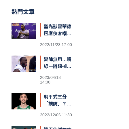
熱門文章
聖光獸霍華德
回應俠客嘲諷
台籃：「停止
2022/11/23 17:00
仇恨！我擁有
最棒的球迷和
變陣無用…嘴
隊友，台灣給
綠一腳踩掉勇
我一對翅膀」
士勝機？
2023/04/18
14:00
躺平式三分
「撲防」？
綠衫軍長人
2022/12/06 11:30
Kornet遮蓋
籃筐防守引爆