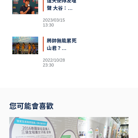
遭天使隊友嗆
熱議
聲 大谷：還
不清楚義隊陣
2023/03/15
容
13:30
將帥無能累死
山君？
Passion
2022/10/28
Sisters高鐵
23:30
閃電狂攻趕場
洲際 鐵粉不
捨
您可能會喜歡