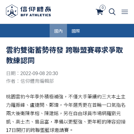
0
國內
國際
雲豹雙衛蓄勢待發 跨聯盟賽尋求爭取
教練認同
日期：2022-09-08 20:30
作者：信仰體育編輯部
桃園雲豹今年季外積極補強，不僅大手筆續約三大本土主
力羅振峰、盧捷閔、鄭瑋，今年選秀更在首輪一口氣指名
兩大後衛陳孝榕、陳建銘，另在自由球員市場網羅劉元
凱、高士杰、曾品富，準備以更堅強、更年輕的陣容迎接
17日開打的跨聯盟籃球邀請賽。