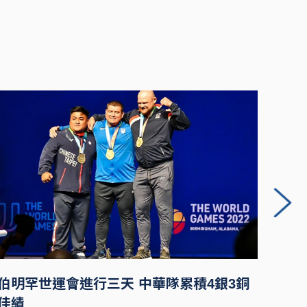
伯明罕世運會進行三天 中華隊累積4銀3銅
張育
佳績
得到