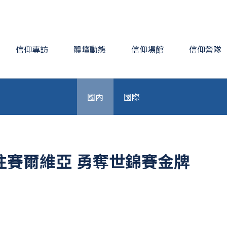
信仰專訪
體壇動態
信仰場館
信仰營隊
國內
國際
往賽爾維亞 勇奪世錦賽金牌