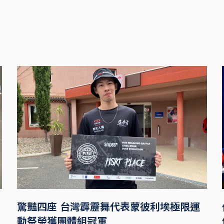
驚豔四座 台灣霹靂舞代表蒙彼利埃極限運
動祭榮獲團體組冠軍