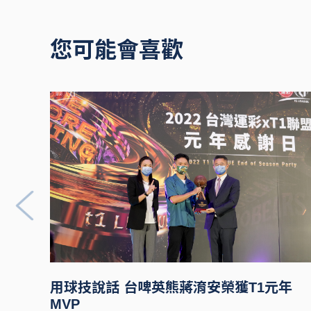
您可能會喜歡
用球技說話 台啤英熊蔣淯安榮獲T1元年
MVP