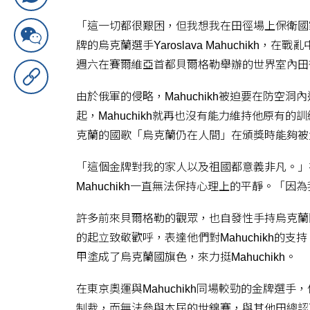
「這一切都很艱困，但我想我在田徑場上保衛國
牌的烏克蘭選手Yaroslava Mahuchi
週六在賽爾維亞首都貝爾格勒舉辦的世界室內田
由於俄軍的侵略，Mahuchikh被迫要在防空
起，Mahuchikh就再也沒有能力維持他原有
克蘭的國歌「烏克蘭仍在人間」在頒獎時能夠被
「這個金牌對我的家人以及祖國都意義非凡。」
Mahuchikh一直無法保持心理上的平靜。「
許多前來貝爾格勒的觀眾，也自發性手持烏克蘭國
的起立致敬歡呼，表達他們對Mahuchikh的支持。
甲塗成了烏克蘭國旗色，來力挺Mahuchikh。
在東京奧運與Mahuchikh同場較勁的金牌選手，俄
制裁，而無法參與本屆的世錦賽，與其他田總認