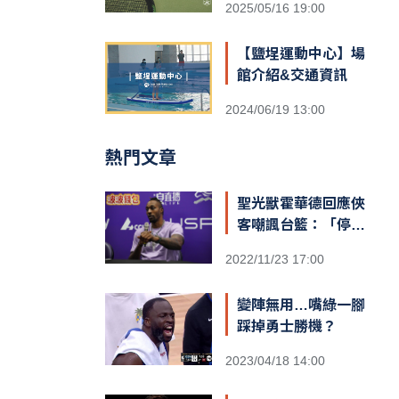
2025/05/16 19:00
【鹽埕運動中心】場
館介紹&交通資訊
2024/06/19 13:00
熱門文章
聖光獸霍華德回應俠
客嘲諷台籃：「停止
仇恨！我擁有最棒的
2022/11/23 17:00
球迷和隊友，台灣給
我一對翅膀」
變陣無用…嘴綠一腳
踩掉勇士勝機？
2023/04/18 14:00