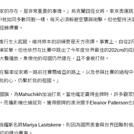
家的存在，是非常重要的事情。」烏克蘭田徑女將，東京奧運跳
kh，在戰亂中就如同多數同胞一樣，每天必須躲避空襲與砲擊。但他堅持
徑錦標賽。
洞內進行生火起居，維持原本的訓練更是天方夜譚。事實上，自從2月
的訓練菜單。但他依然在比賽中跳出了今年度世界最佳的202cm的
大聲播放，象徵他的母國仍然健在，且不會被打倒。
在驅車從家鄉一路前往賽爾維亞的路上，以及參與比賽的過程中
因為我的心，仍繫於我的祖國。」
旗，為Mahuchikh加油打氣。當他確定贏得金牌時，許多觀
而攝影機也捕捉到，獲得銀牌的澳洲選手Eleanor Patterson
羅斯名將Mariya Lasitskene，則因為國際奧會與世界田聯對
可的積分賽事。