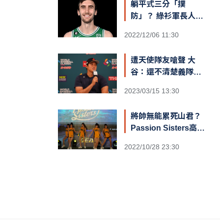
躺平式三分「撲
防」？ 綠衫軍長人
Kornet遮蓋籃筐防守
2022/12/06 11:30
引爆熱議
遭天使隊友嗆聲 大
谷：還不清楚義隊陣
容
2023/03/15 13:30
將帥無能累死山君？
Passion Sisters高鐵
閃電狂攻趕場洲際 鐵
2022/10/28 23:30
粉不捨