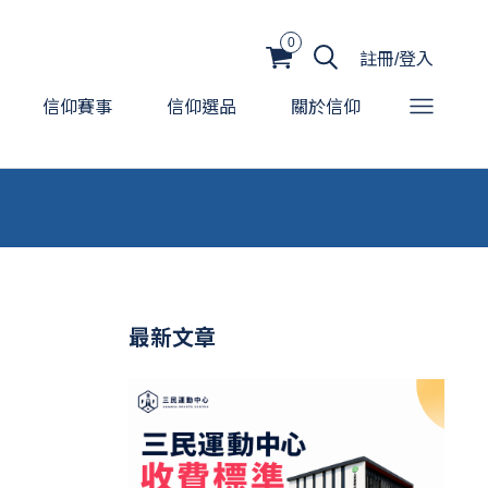
0
註冊/登入
信仰賽事
信仰選品
關於信仰
最新文章