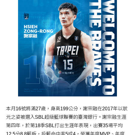
本月16號將滿27歲，身高199公分，謝宗融在2017年以狀
元之姿被選入SBL超級籃球聯賽的臺灣銀行。謝宗融生涯
第四年，於第18季SBL打出生涯年表現，出賽35場平均
12.5分8.8籃板，投籃命中率5成4，榮獲年度MVP、年度