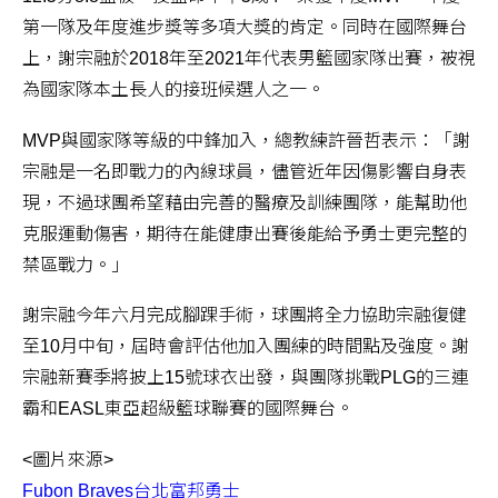
第一隊及年度進步獎等多項大獎的肯定。同時在國際舞台
上，謝宗融於2018年至2021年代表男籃國家隊出賽，被視
為國家隊本土長人的接班候選人之一。
MVP與國家隊等級的中鋒加入，總教練許晉哲表示：「謝
宗融是一名即戰力的內線球員，儘管近年因傷影響自身表
現，不過球團希望藉由完善的醫療及訓練團隊，能幫助他
克服運動傷害，期待在能健康出賽後能給予勇士更完整的
禁區戰力。」
謝宗融今年六月完成腳踝手術，球團將全力協助宗融復健
至10月中旬，屆時會評估他加入團練的時間點及強度。謝
宗融新賽季將披上15號球衣出發，與團隊挑戰PLG的三連
霸和EASL東亞超級籃球聯賽的國際舞台。
<圖片來源>
Fubon Braves台北富邦勇士