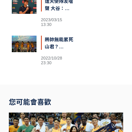
遭天使隊友嗆
熱議
聲 大谷：還
不清楚義隊陣
2023/03/15
容
13:30
將帥無能累死
山君？
Passion
2022/10/28
Sisters高鐵
23:30
閃電狂攻趕場
洲際 鐵粉不
捨
您可能會喜歡