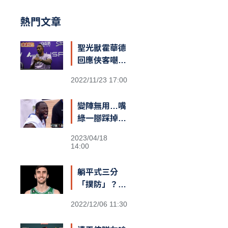
熱門文章
聖光獸霍華德
回應俠客嘲諷
台籃：「停止
2022/11/23 17:00
仇恨！我擁有
最棒的球迷和
變陣無用…嘴
隊友，台灣給
綠一腳踩掉勇
我一對翅膀」
士勝機？
2023/04/18
14:00
躺平式三分
「撲防」？
綠衫軍長人
2022/12/06 11:30
Kornet遮蓋
籃筐防守引爆