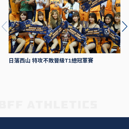
日落西山 特攻不敗晉級T1總冠軍賽