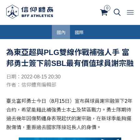
0
國內
國際
為東亞超與PLG雙線作戰補強人手 富
邦勇士簽下前SBL最有價值球員謝宗融
日期：2022-08-15 20:30
作者：信仰體育編輯部
臺北富邦勇士今日（8月15日）宣布與球員謝宗融簽下2年
合約，希望能藉此補強勇士本土及禁區戰力。勇士隊期待
過去幾年因傷勢纏身表現起伏的謝宗融，在新球季能夠擺
脫傷情，重振過去國家隊接班長人的身價。