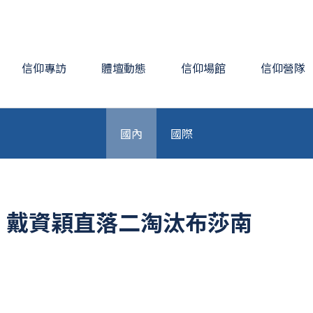
信仰專訪
體壇動態
信仰場館
信仰營隊
國內
國際
 戴資穎直落二淘汰布莎南