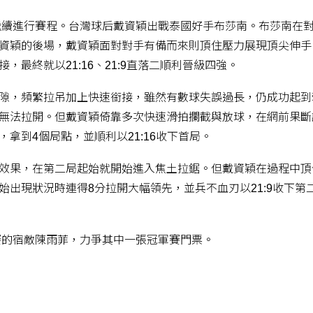
館繼續進行賽程。台灣球后戴資穎出戰泰國好手布莎南。布莎南在
資穎的後場，戴資穎面對對手有備而來則頂住壓力展現頂尖伸手
最終就以21:16、21:9直落二順利晉級四強。
隙，頻繁拉吊加上快速銜接，雖然有數球失誤過長，仍成功起到
無法拉開。但戴資穎倚靠多次快速滑拍攔截與放球，在網前果斷
拿到4個局點，並順利以21:16收下首局。
效果，在第二局起始就開始進入焦土拉鋸。但戴資穎在過程中頂
出現狀況時連得8分拉開大幅領先，並兵不血刃以21:9收下第
賽的宿敵陳雨菲，力爭其中一張冠軍賽門票。