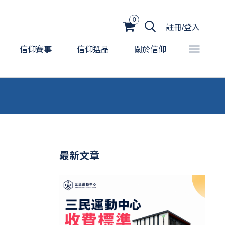
0
註冊/登入
信仰賽事
信仰選品
關於信仰
最新文章