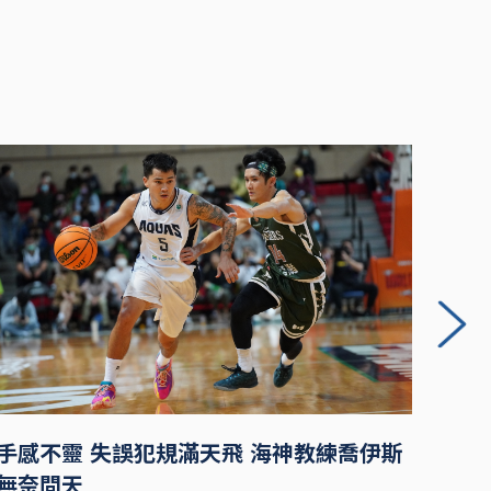
手感不靈 失誤犯規滿天飛 海神教練喬伊斯
背負
無奈問天
新求