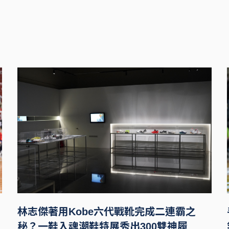
林志傑著用Kobe六代戰靴完成二連霸之
秘？一鞋入魂潮鞋特展秀出300雙神履