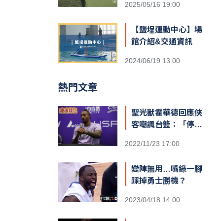
2025/05/16 19:00
【鹽埕運動中心】場
館介紹&交通資訊
2024/06/19 13:00
熱門文章
聖光獸霍華德回應俠
客嘲諷台籃：「停止
仇恨！我擁有最棒的
2022/11/23 17:00
球迷和隊友，台灣給
我一對翅膀」
變陣無用…嘴綠一腳
踩掉勇士勝機？
2023/04/18 14:00