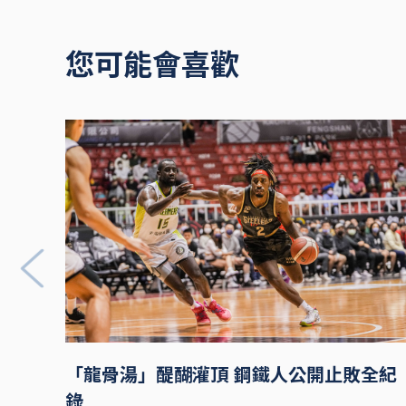
您可能會喜歡
「龍骨湯」醍醐灌頂 鋼鐵人公開止敗全紀
錄