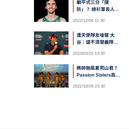
躺平式三分「撲
防」？ 綠衫軍長人
Kornet遮蓋籃筐防守
2022/12/06 11:30
引爆熱議
遭天使隊友嗆聲 大
谷：還不清楚義隊陣
容
2023/03/15 13:30
將帥無能累死山君？
Passion Sisters高鐵
閃電狂攻趕場洲際 鐵
2022/10/28 23:30
粉不捨