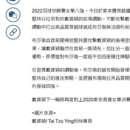
2022羽球世錦賽女單八強，今日於東京體育
堅持以拉吊對抗戴資穎的前場調動，不斷攻擊戴
調動中打出高品質穿越球造成布莎南無法順利銜接，
布莎南自首局開場就堅持要攻擊戴資穎的後場空
果，讓戴資穎雖然在首局一路領先，但比分一直
優勢，即便面對布莎南一度追平但迅速穩住陣腳，
在習慣戴資穎的調動後，布莎南的搶攻開始發揮
堅持自己的進攻策略，並把握布珊南拉吊品質開始
利晉級四強。
戴資穎下一輪將再度對上2020東京奧運女單決
<圖片來源>
戴資穎/ Tai Tzu Ying粉絲專頁