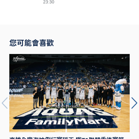
23:30
閃電狂攻趕場
洲際 鐵粉不
捨
您可能會喜歡