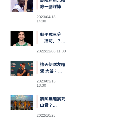
變陣無用…嘴
隊友，台灣給
綠一腳踩掉勇
我一對翅膀」
士勝機？
2023/04/18
14:00
躺平式三分
「撲防」？
綠衫軍長人
2022/12/06 11:30
Kornet遮蓋
籃筐防守引爆
遭天使隊友嗆
熱議
聲 大谷：還
不清楚義隊陣
2023/03/15
容
13:30
將帥無能累死
山君？
Passion
2022/10/28
Sisters高鐵