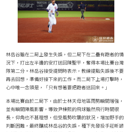
林岳谷雖在二局上發生失誤，但二局下在二壘有跑者的情
況下，打出左半邊的安打送回陳聖平，奪得本場比賽台灣
隊第二分。林岳谷接受提問時表示，教練提點失誤後不要
再去回想，準備好接下來的工作。而二局下上場打擊時，
心中唯一念頭是，「只有想著要把跑者送回來。」
本場比賽由於二局下，由於士林天母地區雨勢瞬間增強，
並有瞬間陣風影響，導致尹棟熙的飛球雖然飛行時間很
長，仰角也不甚理想，但受風勢吹襲的狀況，增加野手的
判斷困難，最終釀成林岳谷的失誤，種下先發投手莊昕諺