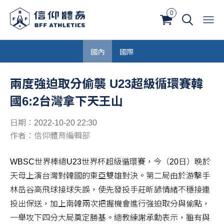
0
國內
國際
兩度強迫取分偷襲 U23超級循環賽韓
國6:2台灣拿下天王山
日期：2022-10-20 22:30
作者：信仰體育編輯部
WBSC世界棒總U23世界杯超級循環賽，今（20日）晚於
天母上演台灣對韓國的東亞雙雄對決。第二局由於游擊手
林岳谷高飛球接球失誤，使先發投手莊昕諺情緒不穩接連
投出保送，加上南韓兩次把握機會進行強迫取分與偷點，
一舉攻下四分大局奠定勝基。總教練謝承勳表示，雖有與