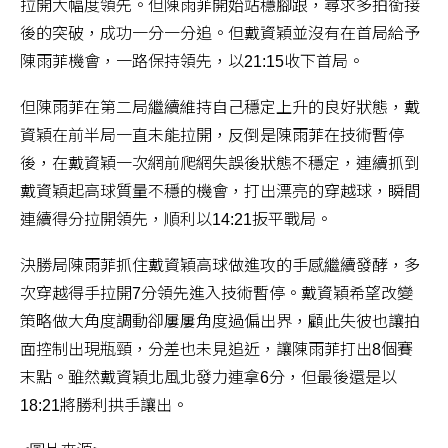
拉開大幅度領先。但陳雨菲開始站穩腳跟，尋求多拍銜接
後的突破，成功一分一分追。但戴資穎並沒有在首局給予
陳雨菲機會，一路保持領先，以21:15收下首局。
但陳雨菲在第二局繼續維持自己穩定上升的良好狀態，戴
資穎在前半局一直未能拉開，反倒是陳雨菲在技術暫停
後，在戴資穎一次網前爬網失誤後狀態不穩定，連續抓到
戴資穎起高球質量不穩的機會，打出漂亮的穿越球，瞬間
連續得分拉開領先，順利以14:21扳平戰局。
決勝局陳雨菲抓住戴資穎高球做進攻的手感繼續發酵，多
次穿越得手拉開7分領先進入技術暫停。戴資穎希望改變
策略做大角度調動卻屢屢角度過偏出界，顧此失彼也讓拍
面控制出現瓶頸，分差也未見追近，讓陳雨菲打出8個賽
末點。雖然戴資穎北風北發力連拿6分，但最後還是以
18:21將勝利拱手讓出。