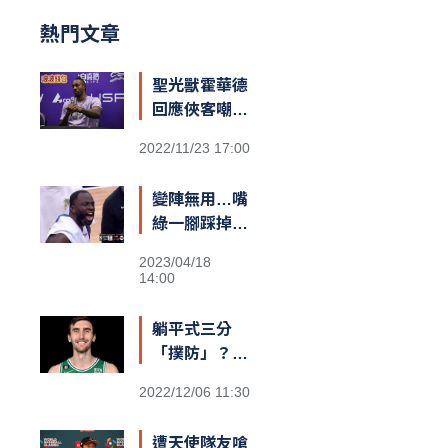
熱門文章
聖光獸霍華德
回應俠客嘲諷
台籃：「停止
2022/11/23 17:00
仇恨！我擁有
最棒的球迷和
變陣無用…嘴
隊友，台灣給
綠一腳踩掉勇
我一對翅膀」
士勝機？
2023/04/18
14:00
躺平式三分
「撲防」？
綠衫軍長人
2022/12/06 11:30
Kornet遮蓋
籃筐防守引爆
遭天使隊友嗆