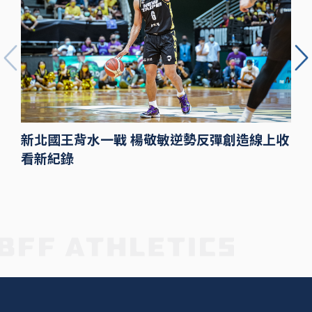
新北國王背水一戰 楊敬敏逆勢反彈創造線上收
看新紀錄