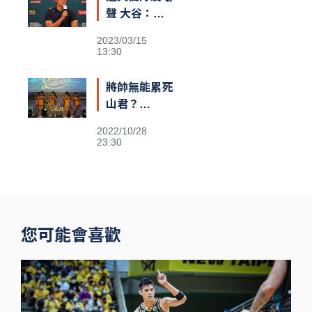
熱議
聲 大谷：還
不清楚義隊陣
2023/03/15
容
13:30
將帥無能累死
山君？
Passion
2022/10/28
Sisters高鐵
23:30
閃電狂攻趕場
洲際 鐵粉不
捨
您可能會喜歡