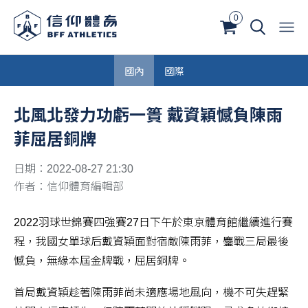
0
國內
國際
北風北發力功虧一簣 戴資穎憾負陳雨
菲屈居銅牌
日期：2022-08-27 21:30
作者：信仰體育編輯部
2022羽球世錦賽四強賽27日下午於東京體育館繼續進行賽
程，我國女單球后戴資穎面對宿敵陳雨菲，鏖戰三局最後
憾負，無緣本屆金牌戰，屈居銅牌。
首局戴資穎趁著陳雨菲尚未適應場地風向，機不可失趕緊