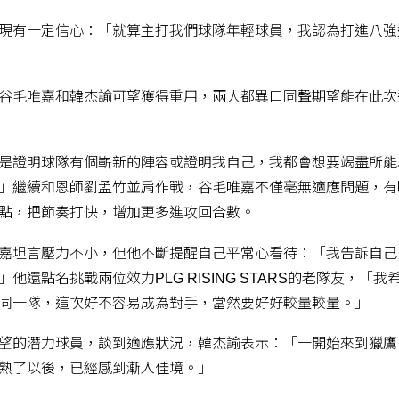
現有一定信心：「就算主打我們球隊年輕球員，我認為打進八強
谷毛唯嘉和韓杰諭可望獲得重用，兩人都異口同聲期望能在此次
是證明球隊有個嶄新的陣容或證明我自己，我都會想要竭盡所能
」繼續和恩師劉孟竹並肩作戰，谷毛唯嘉不僅毫無適應問題，有
點，把節奏打快，增加更多進攻回合數。
嘉坦言壓力不小，但他不斷提醒自己平常心看待：「我告訴自己
還點名挑戰兩位效力PLG RISING STARS的老隊友，「我
同一隊，這次好不容易成為對手，當然要好好較量較量。」
望的潛力球員，談到適應狀況，韓杰諭表示：「一開始來到獵鷹
熟了以後，已經感到漸入佳境。」