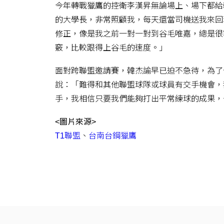
今年轉戰獵鷹的控衛李漢昇無論場上、場下都給
的大學長，非常照顧我，每天還當司機送我來回
修正，像是我之前一對一對到谷毛唯嘉，總是很
竅，比較跟得上谷毛的速度。」
面對跨聯盟邀請賽，韓杰諭早已迫不急待，為了
說：「難得和其他聯盟球隊或球員有交手機會，
手，我相信只要我們能夠打出平常練球的成果，
<圖片來源>
T1聯盟
、
台南台鋼獵鷹