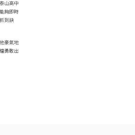
泰山高中
能夠即時
抓到訣
他豪氣地
檔勇敢出