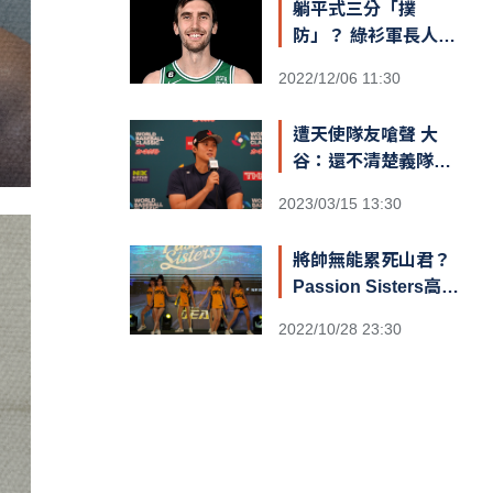
躺平式三分「撲
防」？ 綠衫軍長人
Kornet遮蓋籃筐防守
2022/12/06 11:30
引爆熱議
遭天使隊友嗆聲 大
谷：還不清楚義隊陣
容
2023/03/15 13:30
將帥無能累死山君？
Passion Sisters高鐵
閃電狂攻趕場洲際 鐵
2022/10/28 23:30
粉不捨