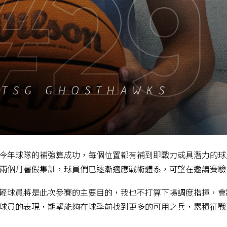
今年球隊的補強算成功，每個位置都有補到即戰力或具潛力的球
兩個月暑假集訓，球員們已逐漸適應戰術體系，可望在邀請賽驗
輕球員將是此次參賽的主要目的，我也不打算下場調度指揮，會
球員的表現，期望能夠在球季前找到更多的可用之兵，累積征戰