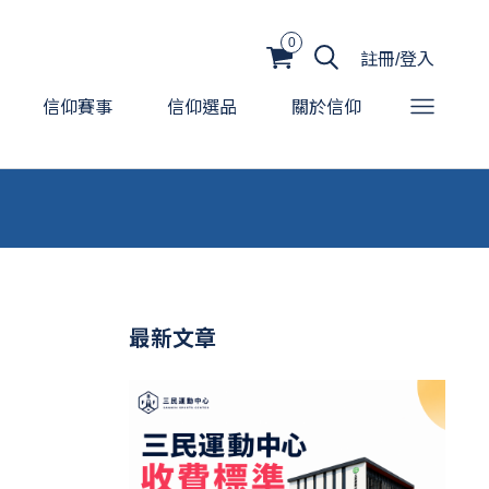
0
註冊/登入
信仰賽事
信仰選品
關於信仰
最新文章