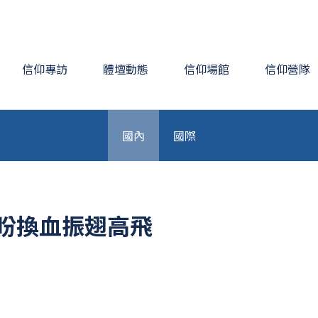
信仰專訪
體壇動態
信仰場館
信仰營隊
國內
國際
盼換血振翅高飛