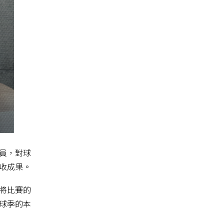
員，對球
收成果。
將比賽的
球季的本