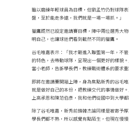
雖以磨練年輕球員為目標，但劉孟竹仍對球隊表
盤，至於能走多遠，我們就是一場一場抓。」
獵鷹既然已設定邀請賽目標，陣中兩位選秀大物
明自己，也讓球迷們看到截然不同的獵鷹。
谷毛唯嘉表示：「我才剛進入聯盟第一年，不管
的特色，去帶動球隊，呈現出一個更好的樣貌。
當小老師，告訴學長們，教練戰術體系的要求重
即將在邀請賽開箱上陣，身為焦點新秀的谷毛唯
就是做好自己的本份，把教練交代的事情做好。」他
上高承恩和陳范伯彥，我和他們從國中到大學都
除了谷毛唯嘉，新秀前鋒韓杰諭同樣是被寄予厚
學長們都不熟，所以感覺有點陌生，但現在慢慢