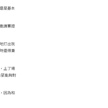
還是基本
邀請賽證
地打出我
時還得兼
，上了場
希望能夠對
，因為和