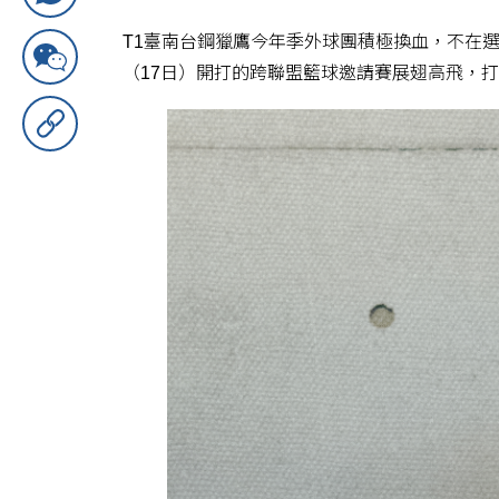
T1臺南台鋼獵鷹今年季外球團積極換血，不在
（17日）開打的跨聯盟籃球邀請賽展翅高飛，