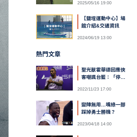
2025/05/16 19:00
【鹽埕運動中心】場
館介紹&交通資訊
2024/06/19 13:00
熱門文章
聖光獸霍華德回應俠
客嘲諷台籃：「停止
仇恨！我擁有最棒的
2022/11/23 17:00
球迷和隊友，台灣給
我一對翅膀」
變陣無用…嘴綠一腳
踩掉勇士勝機？
2023/04/18 14:00