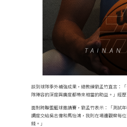
談到球隊季外補強成果，總教練劉孟竹直言：「
隊陣容的深度與廣度都帶來相當的助益。」經歷
面對跨聯盟籃球邀請賽，劉孟竹表示：「測試年
調度交給吳志偉和馬怡鴻，我則在場邊觀察每位
錢。」