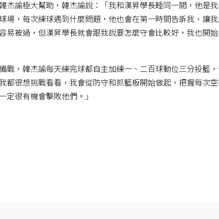
韓杰諭極大幫助，韓杰諭說：「我和漢昇學長睡同一間，他是我
球場，每次練球遇到什麼問題，他也會在第一時間告訴我，讓我
容易被過，但漢昇學長就會跟我說要怎麼守會比較好，我也開始
備戰，韓杰諭每天練完球都自主加練一、二百球動位三分投籃，
我都很想挑戰看看，我會從防守和抓籃板開始做起，把握每次空
一定很有機會擊敗他們。」