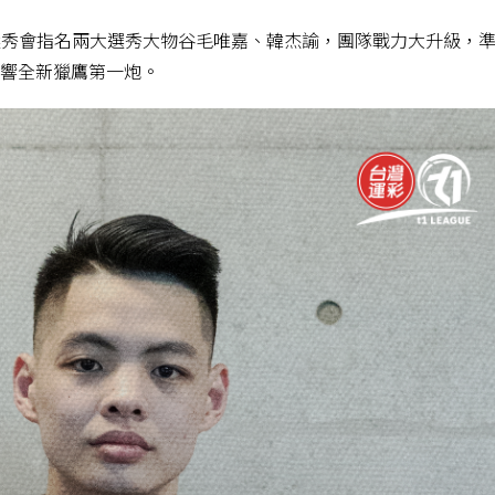
選秀會指名兩大選秀大物谷毛唯嘉、韓杰諭，團隊戰力大升級，
打響全新獵鷹第一炮。