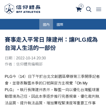
0
國內
國際
賽事走入平常日 陳建州：讓PLG成為
台灣人生活的一部份
日期：2022-10-14 20:30
作者：信仰體育編輯部
PLG今（14）日下午於台北文創園區舉辦第三季開季記者
會，並發表聯盟本季的口號與官方主視覺「Oh My
PLG」。執行長陳建州表示，聯盟一向以優化台灣籃球運
動環境為己任，因此本季逐步推行完善規章、優化裁判執
法品質、提升執法品質、增加賽程緊湊度等重要工作事