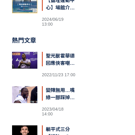
【鹽埕運動中
心】場館介紹
&交通資訊
2024/06/19
13:00
熱門文章
聖光獸霍華德
回應俠客嘲諷
台籃：「停止
2022/11/23 17:00
仇恨！我擁有
最棒的球迷和
變陣無用…嘴
隊友，台灣給
綠一腳踩掉勇
我一對翅膀」
士勝機？
2023/04/18
14:00
躺平式三分