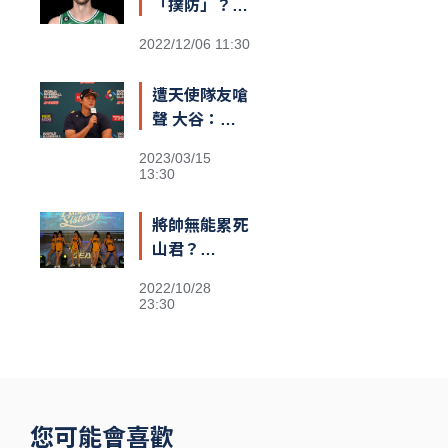
「撲防」？
綠衫軍長人
2022/12/06 11:30
Kornet遮蓋
籃筐防守引爆
遭天使隊友嗆
熱議
聲 大谷：還
不清楚義隊陣
2023/03/15
容
13:30
將帥無能累死
山君？
Passion
2022/10/28
Sisters高鐵
23:30
閃電狂攻趕場
洲際 鐵粉不
捨
您可能會喜歡