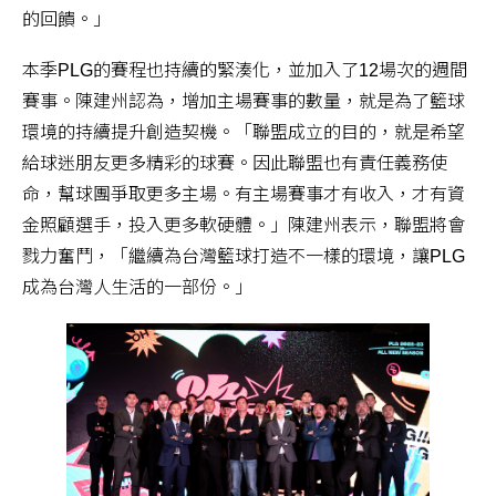
的回饋。」
本季PLG的賽程也持續的緊湊化，並加入了12場次的週間
賽事。陳建州認為，增加主場賽事的數量，就是為了籃球
環境的持續提升創造契機。「聯盟成立的目的，就是希望
給球迷朋友更多精彩的球賽。因此聯盟也有責任義務使
命，幫球團爭取更多主場。有主場賽事才有收入，才有資
金照顧選手，投入更多軟硬體。」陳建州表示，聯盟將會
戮力奮鬥，「繼續為台灣籃球打造不一樣的環境，讓PLG
成為台灣人生活的一部份。」