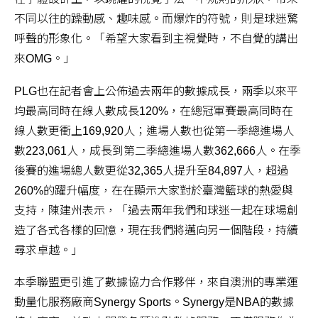
不同以往的躁動感、趣味感。而爆炸的符號，則是球迷驚
呼聲的形象化。「希望大家看到主視覺時，不自覺的講出
來OMG。」
PLG也在記者會上公佈過去兩年的數據成長，兩季以來平
均最高同時在線人數成長120%，在總冠軍賽最高同時在
線人數更衝上169,920人；進場人數也從第一季總進場人
數223,061人，成長到第二季總進場人數362,666人。在季
後賽的進場總人數更從32,365人提升至84,897人，超過
260%的躍升幅度，在在顯示大家對於臺灣籃球的熱愛與
支持，陳建州表示，「過去兩年我們和球迷一起在球場創
造了各式各樣的回憶，現在我們將邁向另一個階段，持續
尋求卓越。」
本季聯盟更引進了數據協力合作夥伴，來自澳洲的專業運
動量化服務廠商Synergy Sports。Synergy是NBA的數據