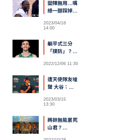
變陣無用…嘴
隊友，台灣給
綠一腳踩掉勇
我一對翅膀」
士勝機？
2023/04/18
14:00
躺平式三分
「撲防」？
綠衫軍長人
2022/12/06 11:30
Kornet遮蓋
籃筐防守引爆
遭天使隊友嗆
熱議
聲 大谷：還
不清楚義隊陣
2023/03/15
容
13:30
將帥無能累死
山君？
Passion
2022/10/28