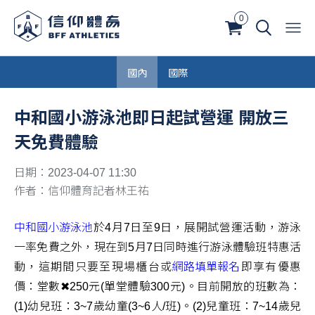
0
國內
國際
中和國小游泳池即日起試營運 開放三
天免費體驗
日期：2023-04-07 11:30
作者：信仰體育記者林王祐
中和國小游泳池
於4月7日至9日，展開試營運活動，游泳
一率免費之外，現在到5月7日同時進行游泳體驗班特惠活
動，這期間只要至現場櫃台或
網路填單報名
即享有優惠
價：堂數✖250元(單堂體驗300元)。目前開放的班數為：
(1)幼兒班：3~7歲幼童(3~6人/班)。(2)兒童班：7~14歲兒