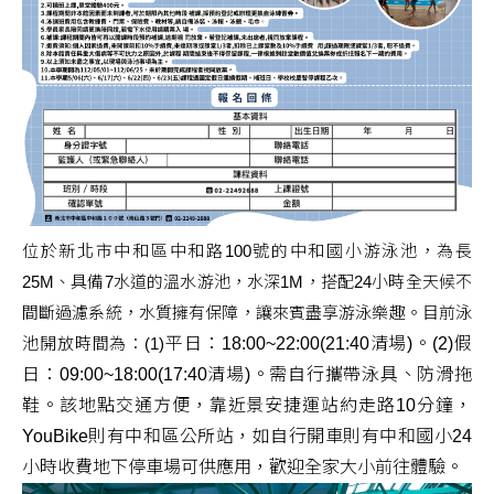
位於新北市中和區中和路100號的中和國小游泳池，為長
25M、具備7水道的溫水游池，水深1M，搭配24小時全天候不
間斷過濾系統，水質擁有保障，讓來賓盡享游泳樂趣。目前泳
池開放時間為：(1)
平日：18:00~22:00(21:40清場)。(2)假
日：09:00~18:00(17:40清場)。需自行攜帶泳具、防滑拖
鞋。該地點交通方便，靠近景安捷運站約走路10分鐘，
YouBike則有中和區公所站，如自行開車則有中和國小24
小時收費地下停車場可供應用，歡迎全家大小前往體驗。