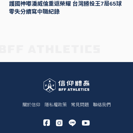
護國神嘟潘威倫重返榮耀 台灣勝投王7局65球
零失分續寫中職紀錄
關於信仰
隱私權政策
常見問題
聯絡我們