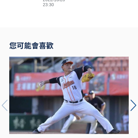
Sisters高鐵
23:30
閃電狂攻趕場
洲際 鐵粉不
捨
您可能會喜歡