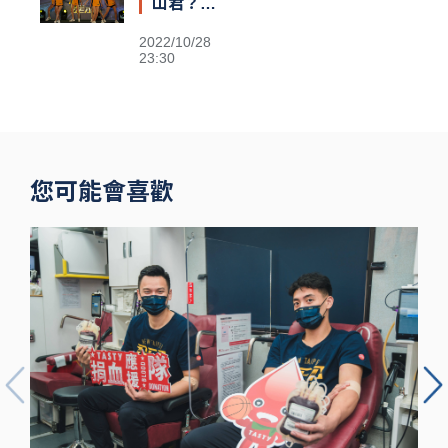
山君？
Passion
2022/10/28
Sisters高鐵
23:30
閃電狂攻趕場
洲際 鐵粉不
捨
您可能會喜歡