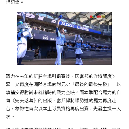
場紀錄。
羅力在去年的新莊主場引退賽後，因富邦的洋將調度吃
緊，又再度在洲際客場面對兄弟「最後的最後先發」，以
填補安得勝尚未就緒時的戰力空缺。而本季配合羅力的自
傳《完美落幕》的出版，富邦悍將順勢邀約羅力再度赴
台，象徵性首次以本土球員資格再度出賽，先發主投一人
次。