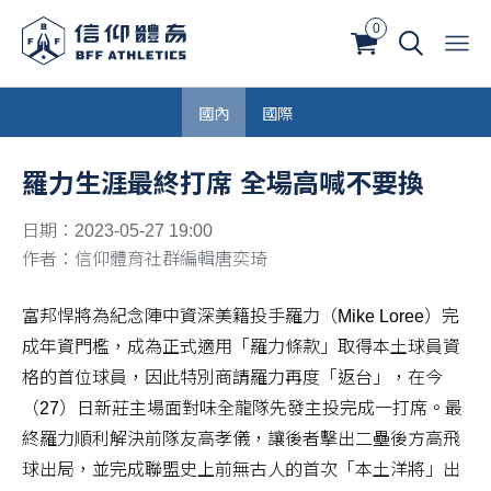
0
國內
國際
羅力生涯最終打席 全場高喊不要換
日期：2023-05-27 19:00
作者：信仰體育社群編輯唐奕琦
富邦悍將為紀念陣中資深美籍投手羅力（Mike Loree）完
成年資門檻，成為正式適用「羅力條款」取得本土球員資
格的首位球員，因此特別商請羅力再度「返台」，在今
（27）日新莊主場面對味全龍隊先發主投完成一打席。最
終羅力順利解決前隊友高孝儀，讓後者擊出二壘後方高飛
球出局，並完成聯盟史上前無古人的首次「本土洋將」出