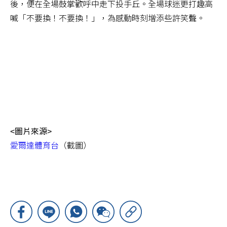
後，便在全場鼓掌歡呼中走下投手丘。全場球迷更打趣高
喊「不要換！不要換！」，為感動時刻增添些許笑聲。
<圖片來源>
愛爾達體育台
（截圖）