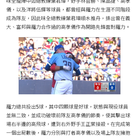
味全龍陣中如總教練葉君璋，野手林智勝、陳品捷、高孝
儀，以及洋將伍鐸等球員，都曾經與羅力在生涯不同階段
成為隊友，因此味全總教練葉君璋順水推舟，排出曾在義
大、富邦與羅力合作過的高孝儀作為開路先鋒面對羅力。
羅力總共投出5球，其中四顆球是好球，狀態與現役球員
並無二致，並成功破壞前隊友高孝儀的節奏，使其擊出球
場右半邊的高飛球，遭到右外野手王正棠接殺。在完成第
一個出局數後，羅力分別與打者高孝儀以及場上隊友擁抱