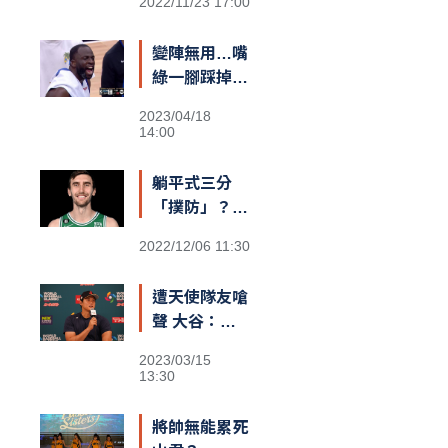
2022/11/23 17:00
仇恨！我擁有
最棒的球迷和
變陣無用…嘴
隊友，台灣給
綠一腳踩掉勇
我一對翅膀」
士勝機？
2023/04/18
14:00
躺平式三分
「撲防」？
綠衫軍長人
2022/12/06 11:30
Kornet遮蓋
籃筐防守引爆
遭天使隊友嗆
熱議
聲 大谷：還
不清楚義隊陣
2023/03/15
容
13:30
將帥無能累死