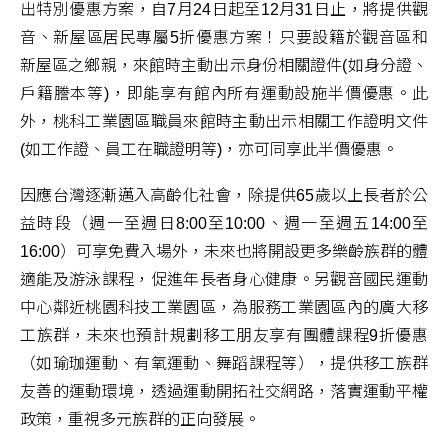
出特別優惠方案，自7月24日起至12月31日止，將提供觀
音、新屋區居民專屬5折優惠方案！只要設籍於觀音區和
新屋區之鄉親，來館時主動出示身份相關證件(如身分證、
戶籍謄本等)，即能享有館內所有運動設施半價優惠。此
外，桃科工業園區職員來館時主動出示相關工作證明文件
(如工作證、員工在職證明等)，亦可同享此半價優惠。
因應台灣逐漸邁入高齡化社會，除提供65歲以上長者於公
益時段（週一至週日8:00至10:00、週一至週五14:00至
16:00）可享免費入場外，未來也將開設更多樂齡族群的體
適能及游泳課程，促進年長者身心健康。另觀音國民運動
中心鄰近桃園科技工業園區，為服務工業園區內的廣大移
工族群，未來也預計規劃移工朋友享有團體課程9折優惠
（如瑜珈運動、有氧運動、舞蹈課程等），提供移工族群
友善的運動環境，透過運動開拓社交網路，落實運動平權
政策，重視多元族群的正向發展。