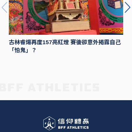
古林睿煬再度157亮紅燈 賽後卻意外揭露自己
「怕鬼」？