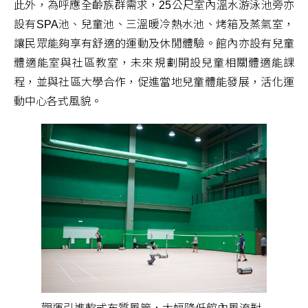
此外，為呼應全齡族群需求，25公尺室內溫水游泳池旁亦
設有SPA池、兒童池、三溫暖冷熱水池、烤箱及蒸氣室，
讓民眾能夠享有舒適的運動及休閒體驗。館內亦設有兒童
體適能室與社區教室，未來規劃開設兒童相關體適能課
程，並與社區大學合作，促進當地兒童體能發展，活化運
動中心各式風貌。