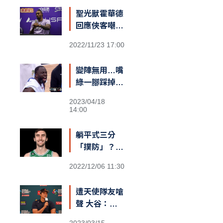
聖光獸霍華德
回應俠客嘲諷
台籃：「停止
2022/11/23 17:00
仇恨！我擁有
最棒的球迷和
變陣無用…嘴
隊友，台灣給
綠一腳踩掉勇
我一對翅膀」
士勝機？
2023/04/18
14:00
躺平式三分
「撲防」？
綠衫軍長人
2022/12/06 11:30
Kornet遮蓋
籃筐防守引爆
遭天使隊友嗆
熱議
聲 大谷：還
不清楚義隊陣