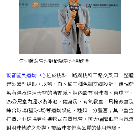
信仰體育管理顧問總經理楊欣怡
觀音國民運動中心
位於桃科一路與桃科三路交叉口，整體
建築造型搶眼，以藍、白、橘三種色調交織設計，體現蔚
藍海洋及純淨天空的清爽感。館內設有羽球場、桌球室、
25公尺室內溫水游泳池、健身房、有氧教室、飛輪教室及
綜合球場(籃球場)等運動設施，種類十分豐富；其中重金
打造之羽球場更引進軟式布質風管，可大幅降低館內風流
對羽球軌跡之影響，帶給球友們高品質的使用體驗。