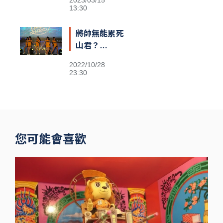
2023/03/15
容
13:30
將帥無能累死
山君？
Passion
2022/10/28
Sisters高鐵
23:30
閃電狂攻趕場
洲際 鐵粉不
捨
您可能會喜歡