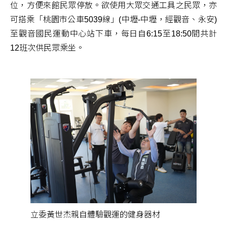
位，方便來館民眾停放。欲使用大眾交通工具之民眾，亦
可搭乘「桃園市公車5039線」(中壢-中壢，經觀音、永安)
至觀音國民運動中心站下車，每日自6:15至18:50間共計
12班次供民眾乘坐。
立委黃世杰親自體驗觀運的健身器材