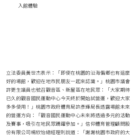
入館體驗
立法委員黃世杰表示：「即使在桃園的沿海偏鄉也有這麼
好的場館，歡迎在地市民朋友一起來認識。」桃園市議會
許更生議員也號召觀音區、新屋區在地民眾：「大家期待
已久的觀音國民運動中心今天終於開始試營運，歡迎大家
多多使用！」桃園市政府體育局許彥輝局長透露場館未來
的營運方向：「觀音國民運動中心未來將透過多元的活動
及賽事，吸引在地民眾踴躍參加。」信仰體育管理顧問股
份有限公司楊欣怡總經理則說道：「謝謝桃園市政府的大