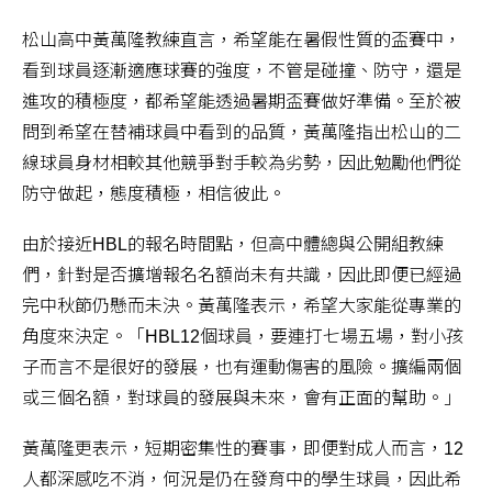
松山高中黃萬隆教練直言，希望能在暑假性質的盃賽中，
看到球員逐漸適應球賽的強度，不管是碰撞、防守，還是
進攻的積極度，都希望能透過暑期盃賽做好準備。至於被
問到希望在替補球員中看到的品質，黃萬隆指出松山的二
線球員身材相較其他競爭對手較為劣勢，因此勉勵他們從
防守做起，態度積極，相信彼此。
由於接近HBL的報名時間點，但高中體總與公開組教練
們，針對是否擴增報名名額尚未有共識，因此即便已經過
完中秋節仍懸而未決。黃萬隆表示，希望大家能從專業的
角度來決定。「HBL12個球員，要連打七場五場，對小孩
子而言不是很好的發展，也有運動傷害的風險。擴編兩個
或三個名額，對球員的發展與未來，會有正面的幫助。」
黃萬隆更表示，短期密集性的賽事，即便對成人而言，12
人都深感吃不消，何況是仍在發育中的學生球員，因此希