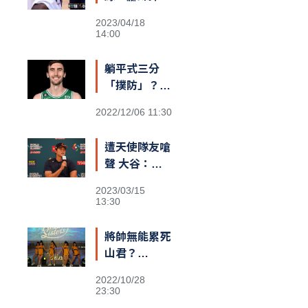
我一對翅膀」
士勝機？
2023/04/18
14:00
躺平式三分
「撲防」？
綠衫軍長人
2022/12/06 11:30
Kornet遮蓋
籃筐防守引爆
遭天使隊友嗆
熱議
聲 大谷：還
不清楚義隊陣
2023/03/15
容
13:30
將帥無能累死
山君？
Passion
2022/10/28
Sisters高鐵
23:30
閃電狂攻趕場