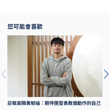
洲際 鐵粉不
捨
您可能會喜歡
莊敬高職黃郁綸：期待開發勇敢做動作的自己