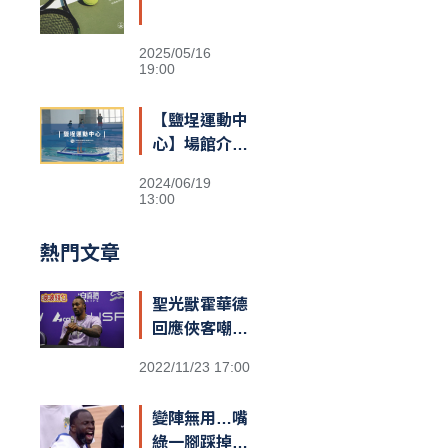
2025/05/16
19:00
【鹽埕運動中
心】場館介紹
&交通資訊
2024/06/19
13:00
熱門文章
聖光獸霍華德
回應俠客嘲諷
台籃：「停止
2022/11/23 17:00
仇恨！我擁有
最棒的球迷和
變陣無用…嘴
隊友，台灣給
綠一腳踩掉勇