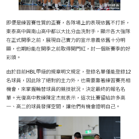
即便是練習賽性質的盃賽，各隊場上的表現依舊不打折，
東泰高中與南山高中都以大比分血洗對手，顯示各大強隊
在正式開季之前，展現自己實力的宣示意義依舊十分明
顯，也期盼能在開季之前取得開門紅，討一個新賽季的好
彩頭。
由於目前HBL甲級的規章明文規定，登錄名單僅能登錄12
名球員，因此除了絕對的主力外，也需要靠著練習賽亮相
機會，來掌握輪替球員的競技狀況，決定最終的報名名
單。光復高中教練陳定杰就表示，這次比賽留給許多高
一、高二的球員發揮空間，讓他們有機會證明自己。