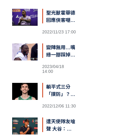
聖光獸霍華德
回應俠客嘲諷
台籃：「停止
2022/11/23 17:00
仇恨！我擁有
最棒的球迷和
變陣無用…嘴
隊友，台灣給
綠一腳踩掉勇
我一對翅膀」
士勝機？
2023/04/18
14:00
躺平式三分
「撲防」？
綠衫軍長人
2022/12/06 11:30
Kornet遮蓋
籃筐防守引爆
遭天使隊友嗆
熱議
聲 大谷：還