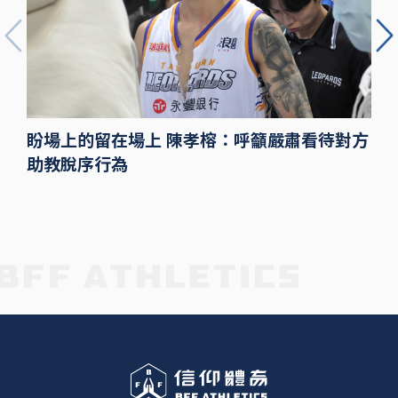
盼場上的留在場上 陳孝榕：呼籲嚴肅看待對方
助教脫序行為