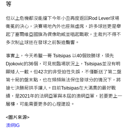
等
但以上危機都沒能擋下今年小丑再度返回Rod Lever球場
衛冕的決心，決賽場地內外也座無虛席，許多球迷更是舉
起了塞爾維亞國旗為偶像助威並唱起戰歌，主裁判不得不
多次制止球迷在發球之前製造聲響。
事實上，今天希臘一哥 Tsitsipas 以40個致勝球，領先
Djokovic的36個，可見就臨場狀況上，Tsitsipas並沒有明
顯矮人一截。但42次的非受迫性失誤，不僅斷送了第二盤
第十局的盤末點，也在頻頻無法保住發球分的情況下，將
搶七決勝局拱手讓人。目前Tsitsipas在大滿貫的最好戰
績，是2021年的法網亞軍與本屆的澳網亞軍，若要更上一
層樓，可能需要更多的心理建設。
<圖片來源>
澳網IG