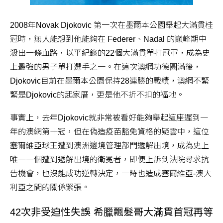
2008年Novak Djokovic 第一次在墨爾本公園舉起大滿貫桂
冠時，無人能想到他能夠在 Federer、Nadal 的巔峰期中
殺出一條血路，以平紀錄的22個大滿貫單打冠軍，成為史
上最強的男子單打選手之一。在這次澳網功德圓滿後，
Djokovic目前在墨爾本公園保持28連勝的戰績，澳網不緊
緊是Djokovic的起家厝，更是他不折不扣的福地。
事實上，去年Djokovic就非常被看好能夠舉起這座遲到一
年的澳網第十冠，但在偽造疫苗豁免資格的疑雲中，這位
塞爾維亞球王遭到澳洲邊境管理部門遞解出境，成為史上
唯一一個遭到遞解出境的衛冕者，即便上訴到法院尋求抗
告機會，也沒能成功逆轉決定，一時也造成塞爾維亞-澳大
利亞之間的關係緊張。
42次非受迫性失誤 希臘飄髮哥大滿貫首冠再等