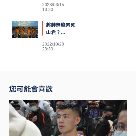
不清楚義隊陣
2023/03/15
容
13:30
將帥無能累死
山君？
Passion
2022/10/28
Sisters高鐵
23:30
閃電狂攻趕場
洲際 鐵粉不
捨
您可能會喜歡