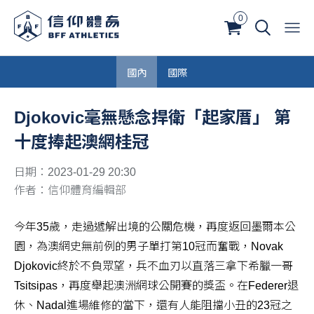
0
國內
國際
Djokovic毫無懸念捍衛「起家厝」 第
十度捧起澳網桂冠
日期：2023-01-29 20:30
作者：信仰體育編輯部
今年35歲，走過遞解出境的公關危機，再度返回墨爾本公
園，為澳網史無前例的男子單打第10冠而奮戰，Novak
Djokovic終於不負眾望，兵不血刃以直落三拿下希臘一哥
Tsitsipas，再度舉起澳洲網球公開賽的獎盃。在Federer退
休、Nadal進場維修的當下，還有人能阻擋小丑的23冠之