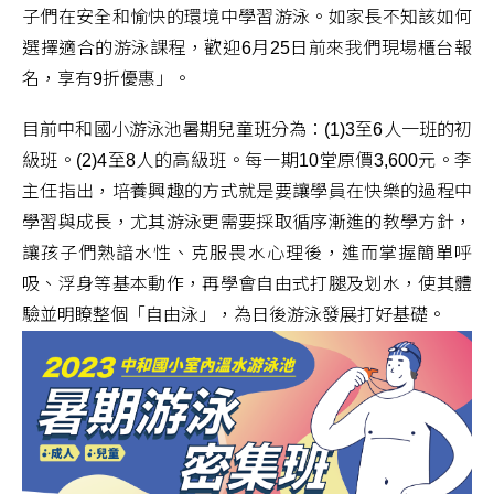
子們在安全和愉快的環境中學習游泳。如家長不知該如何
選擇適合的游泳課程，歡迎6月25日前來我們現場櫃台報
名，享有9折優惠」。
目前中和國小游泳池暑期兒童班分為：(1)3至6人一班的初
級班。(2)4至8人的高級班。每一期10堂原價3,600元。李
主任指出，培養興趣的方式就是要讓學員在快樂的過程中
學習與成長，尤其游泳更需要採取循序漸進的教學方針，
讓孩子們熟諳水性、克服畏水心理後，進而掌握簡單呼
吸、浮身等基本動作，再學會自由式打腿及划水，使其體
驗並明瞭整個「自由泳」，為日後游泳發展打好基礎。