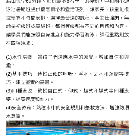
藉由每堂60分鐘、每班最多8名學生的機制，中和國小游
泳池暑期班提供優惠價格和靈活班別，讓家長、孩童能根
據預算和時間安排、選擇最合適的課程。李主任強調，無
論是初級班或高級班，每個等級都有不同的目標和內容，
讓學員們能按照自身進度和能力學習游泳，課程重點則放
在四項領域：
(1)水性培養：讓孩子們適應水中的感覺，增加自信和興
趣。
(2)基本技巧：傳授正確的呼吸、浮水、划水和踢腿等技
巧，建立堅實的基礎。
(3)四種泳姿：教授自由式、仰式、蛙式和蝶式等四種泳
姿，提高速度和耐力。
(4)安全教育：熟稔水中的安全規則和急救方法，增強防溺
水意識。