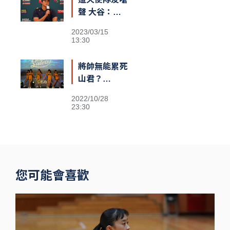
熱議
聲 大谷：還
不清楚義隊陣
2023/03/15
容
13:30
將帥無能累死
山君？
Passion
2022/10/28
Sisters高鐵
23:30
閃電狂攻趕場
洲際 鐵粉不
捨
您可能會喜歡