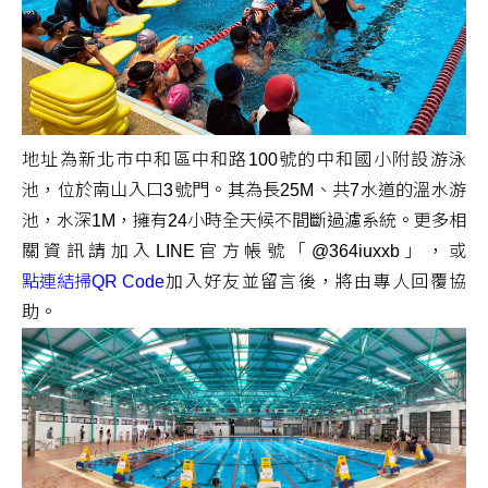
地址為新北市中和區中和路100號的中和國小附設游泳
池，位於南山入口3號門。其為長25M、共7水道的溫水游
池，水深1M，擁有24小時全天候不間斷過濾系統。更多相
關資訊請加入LINE官方帳號「@364iuxxb」，或
點連結掃QR Code
加入好友並留言後，將由專人回覆協
助。