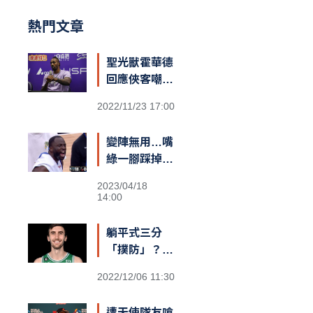
熱門文章
聖光獸霍華德
回應俠客嘲諷
台籃：「停止
2022/11/23 17:00
仇恨！我擁有
最棒的球迷和
變陣無用…嘴
隊友，台灣給
綠一腳踩掉勇
我一對翅膀」
士勝機？
2023/04/18
14:00
躺平式三分
「撲防」？
綠衫軍長人
2022/12/06 11:30
Kornet遮蓋
籃筐防守引爆
遭天使隊友嗆